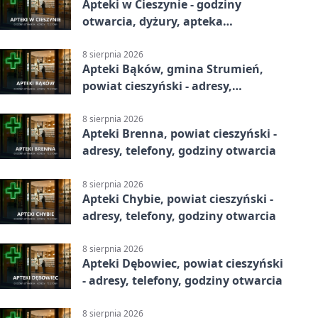
Apteki w Cieszynie - godziny
otwarcia, dyżury, apteka
całodobowa
8 sierpnia 2026
Apteki Bąków, gmina Strumień,
powiat cieszyński - adresy,
telefony, godziny otwarcia
8 sierpnia 2026
Apteki Brenna, powiat cieszyński -
adresy, telefony, godziny otwarcia
8 sierpnia 2026
Apteki Chybie, powiat cieszyński -
adresy, telefony, godziny otwarcia
8 sierpnia 2026
Apteki Dębowiec, powiat cieszyński
- adresy, telefony, godziny otwarcia
8 sierpnia 2026