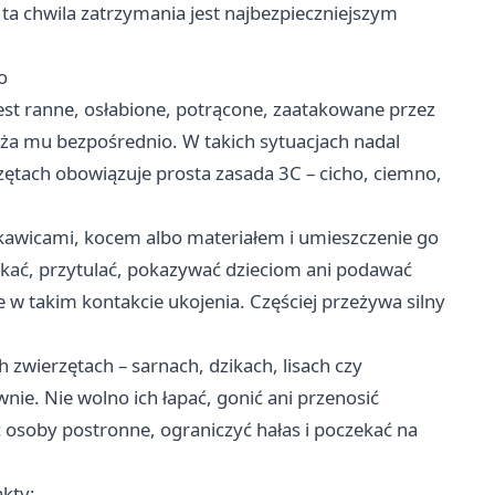
 ta chwila zatrzymania jest najbezpieczniejszym
o
jest ranne, osłabione, potrącone, zaatakowane przez
raża mu bezpośrednio. W takich sytuacjach nadal
zętach obowiązuje prosta zasada 3C – cicho, ciemno,
ękawicami, kocem albo materiałem i umieszczenie go
skać, przytulać, pokazywać dzieciom ani podawać
e w takim kontakcie ukojenia. Częściej przeżywa silny
 zwierzętach – sarnach, dzikach, lisach czy
e. Nie wolno ich łapać, gonić ani przenosić
 osoby postronne, ograniczyć hałas i poczekać na
kty: