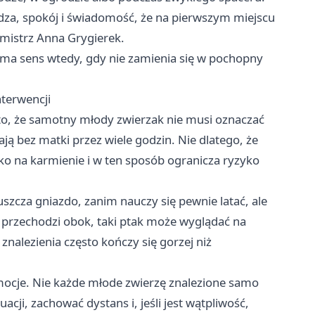
dza, spokój i świadomość, że na pierwszym miejscu
rmistrz Anna Grygierek.
ma sens wtedy, gdy nie zamienia się w pochopny
nterwencji
to, że samotny młody zwierzak nie musi oznaczać
ją bez matki przez wiele godzin. Nie dlatego, że
lko na karmienie i w ten sposób ogranicza ryzyko
zcza gniazdo, zanim nauczy się pewnie latać, ale
t przechodzi obok, taki ptak może wyglądać na
znalezienia często kończy się gorzej niż
ocje. Nie każde młode zwierzę znalezione samo
cji, zachować dystans i, jeśli jest wątpliwość,