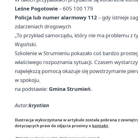
Leśne Pogotowie
– 605 100 179
Policja lub numer alarmowy 112
– gdy istnieje za
zdarzeniach drogowych
„To przykład samorządu, który nie ma problemu z t
Wąsiński.
Szkolenie w Strumieniu pokazało coś bardzo proste
właściwego rozpoznania sytuacji. Czasem wystarczy
największą pomocą okazuje się powstrzymanie pierw
w spokoju.
na podstawie:
Gmina Strumień
.
Autor:
krystian
Ilustracja wykorzystana w artykule została pobrana z zewnęt
dotyczących praw do zdjęcia prosimy o
kontakt
.