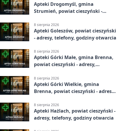
Apteki Drogomyśl, gmina
Strumień, powiat cieszyński -
adresy, telefony, godziny otwarcia
8 sierpnia 2026
Apteki Goleszów, powiat cieszyński
- adresy, telefony, godziny otwarcia
8 sierpnia 2026
Apteki Górki Małe, gmina Brenna,
powiat cieszyński - adresy,
telefony, godziny otwarcia
8 sierpnia 2026
Apteki Górki Wielkie, gmina
Brenna, powiat cieszyński - adresy,
telefony, godziny otwarcia
8 sierpnia 2026
Apteki Hażlach, powiat cieszyński -
adresy, telefony, godziny otwarcia