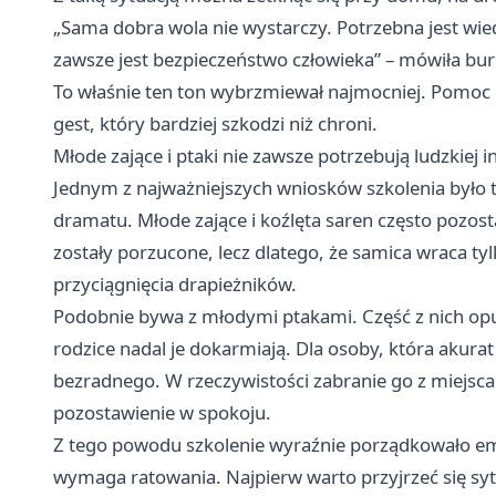
„Sama dobra wola nie wystarczy. Potrzebna jest wie
zawsze jest bezpieczeństwo człowieka” – mówiła bu
To właśnie ten ton wybrzmiewał najmocniej. Pomoc 
gest, który bardziej szkodzi niż chroni.
Młode zające i ptaki nie zawsze potrzebują ludzkiej i
Jednym z najważniejszych wniosków szkolenia było 
dramatu. Młode zające i koźlęta saren często pozosta
zostały porzucone, lecz dlatego, że samica wraca ty
przyciągnięcia drapieżników.
Podobnie bywa z młodymi ptakami. Część z nich opus
rodzice nadal je dokarmiają. Dla osoby, która akura
bezradnego. W rzeczywistości zabranie go z miejsca 
pozostawienie w spokoju.
Z tego powodu szkolenie wyraźnie porządkowało em
wymaga ratowania. Najpierw warto przyjrzeć się sytua