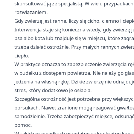
skonsultować ją ze specjalistą. W wielu przypadkach
rozwiązaniem.
Gdy zwierzę jest ranne, liczy się cicho, ciemno i ciepł
Interwencja staje się konieczna wtedy, gdy zwierzę 
psa albo kota lub znajduje się w miejscu, które zag
trzeba działać ostrożnie. Przy małych rannych zwier
ciepło.
W praktyce oznacza to zabezpieczenie zwierzęcia r
w pudełku z dostępem powietrza. Nie należy go gła
jedzenia na własną rękę. Dzikie zwierzę nie odnajduj
stres, który dodatkowo je osłabia.
Szczególna ostrożność jest potrzebna przy większych
borsukach. Nawet zranione mogą reagować gwałtowni
samodzielnie. Trzeba zabezpieczyć miejsce, odsunąć
pomoc.
W takich przypadkach przydatne są konkretne konta