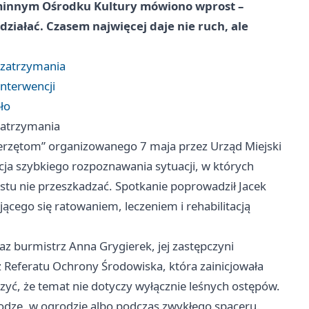
minnym Ośrodku Kultury mówiono wprost –
działać. Czasem najwięcej daje nie ruch, ale
 zatrzymania
interwencji
pło
zatrzymania
erzętom” organizowanego 7 maja przez Urząd Miejski
kcja szybkiego rozpoznawania sytuacji, w których
stu nie przeszkadzać. Spotkanie poprowadził Jacek
ącego się ratowaniem, leczeniem i rehabilitacją
oraz burmistrz Anna Grygierek, jej zastępczyni
 Referatu Ochrony Środowiska, która zainicjowała
zyć, że temat nie dotyczy wyłącznie leśnych ostępów.
rodze, w ogrodzie albo podczas zwykłego spaceru.