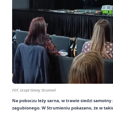
FOT. Urząd Gminy Strumień
Na poboczu leży sarna, w trawie siedzi samotny z
zagubionego. W Strumieniu pokazano, że w taki