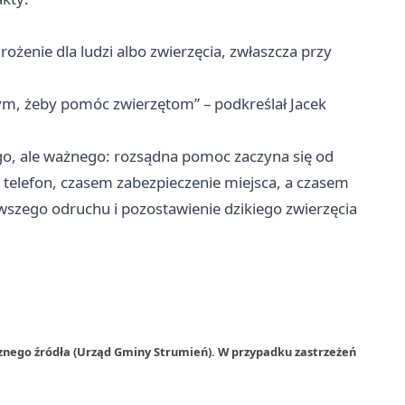
grożenie dla ludzi albo zwierzęcia, zwłaszcza przy
ym, żeby pomóc zwierzętom” – podkreślał Jacek
go, ale ważnego: rozsądna pomoc zaczyna się od
 telefon, czasem zabezpieczenie miejsca, a czasem
szego odruchu i pozostawienie dzikiego zwierzęcia
rznego źródła (Urząd Gminy Strumień). W przypadku zastrzeżeń