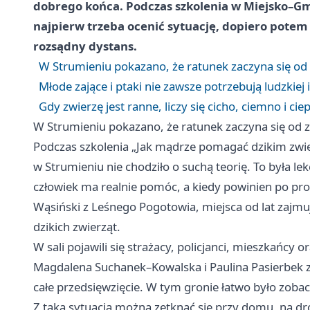
dobrego końca. Podczas szkolenia w Miejsko–G
najpierw trzeba ocenić sytuację, dopiero potem 
rozsądny dystans.
W Strumieniu pokazano, że ratunek zaczyna się od
Młode zające i ptaki nie zawsze potrzebują ludzkiej 
Gdy zwierzę jest ranne, liczy się cicho, ciemno i cie
W Strumieniu pokazano, że ratunek zaczyna się od 
Podczas szkolenia „Jak mądrze pomagać dzikim zwi
w Strumieniu nie chodziło o suchą teorię. To była le
człowiek ma realnie pomóc, a kiedy powinien po pro
Wąsiński z Leśnego Pogotowia, miejsca od lat zajmuj
dzikich zwierząt.
W sali pojawili się strażacy, policjanci, mieszkańcy 
Magdalena Suchanek–Kowalska i Paulina Pasierbek z
całe przedsięwzięcie. W tym gronie łatwo było zobac
Z taką sytuacją można zetknąć się przy domu, na d