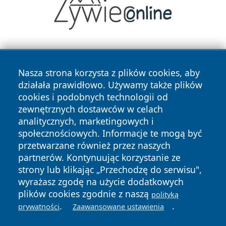
Nasza strona korzysta z plików cookies, aby
działała prawidłowo. Używamy także plików
cookies i podobnych technologii od
zewnętrznych dostawców w celach
Copyright © 2026 cieszynonline.pl Wszystkie prawa
analitycznych, marketingowych i
zastrzeżone.
społecznościowych. Informacje te mogą być
przetwarzane również przez naszych
partnerów. Kontynuując korzystanie ze
Polityka
Polityka
News
Autorzy
strony lub klikając „Przechodzę do serwisu",
Prywatności
Cookies
wyrażasz zgodę na użycie dodatkowych
plików cookies zgodnie z naszą
polityką
.
.
prywatności
Zaawansowane ustawienia