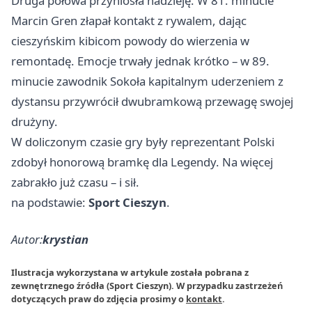
Druga połowa przyniosła nadzieję. W 81. minucie
Marcin Gren złapał kontakt z rywalem, dając
cieszyńskim kibicom powody do wierzenia w
remontadę. Emocje trwały jednak krótko – w 89.
minucie zawodnik Sokoła kapitalnym uderzeniem z
dystansu przywrócił dwubramkową przewagę swojej
drużyny.
W doliczonym czasie gry były reprezentant Polski
zdobył honorową bramkę dla Legendy. Na więcej
zabrakło już czasu – i sił.
na podstawie:
Sport Cieszyn
.
Autor:
krystian
Ilustracja wykorzystana w artykule została pobrana z
zewnętrznego źródła (Sport Cieszyn). W przypadku zastrzeżeń
dotyczących praw do zdjęcia prosimy o
kontakt
.