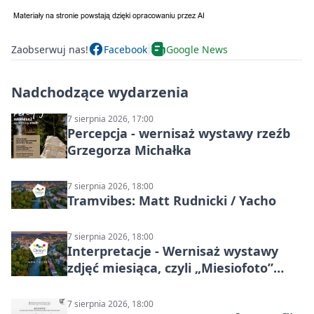
Zaobserwuj nas!
Facebook
Google News
Nadchodzące wydarzenia
7 sierpnia 2026, 17:00
Percepcja - wernisaż wystawy rzeźb
Grzegorza Michałka
7 sierpnia 2026, 18:00
Tramvibes: Matt Rudnicki / Yacho
7 sierpnia 2026, 18:00
Interpretacje - Wernisaż wystawy
zdjęć miesiąca, czyli „Miesiofoto”
Cieszyńskiego Towarzystwa
Fotograficznego
7 sierpnia 2026, 18:00