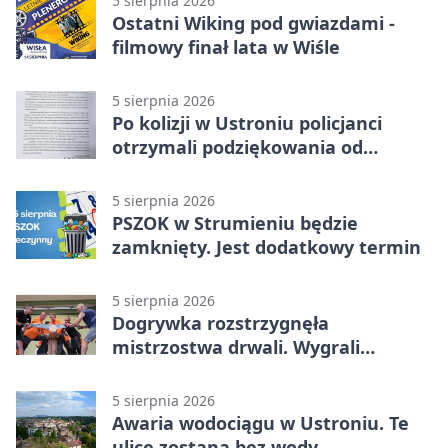
5 sierpnia 2026
Ostatni Wiking pod gwiazdami -
filmowy finał lata w Wiśle
5 sierpnia 2026
Po kolizji w Ustroniu policjanci
otrzymali podziękowania od
uczestnika zdarzenia
5 sierpnia 2026
PSZOK w Strumieniu będzie
zamknięty. Jest dodatkowy termin
5 sierpnia 2026
Dogrywka rozstrzygnęła
mistrzostwa drwali. Wygrali
reprezentanci Górek Wielkich
5 sierpnia 2026
Awaria wodociągu w Ustroniu. Te
ulice zostaną bez wody