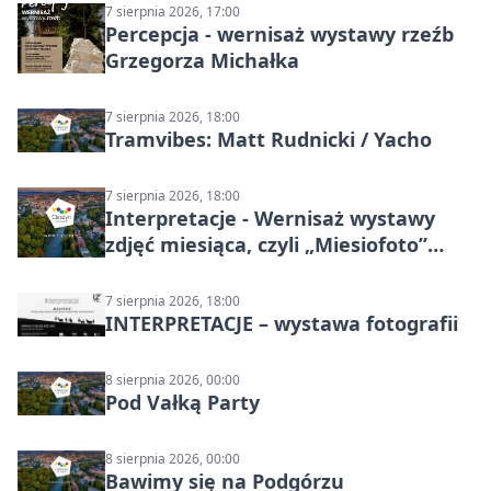
7 sierpnia 2026, 17:00
Percepcja - wernisaż wystawy rzeźb
Grzegorza Michałka
7 sierpnia 2026, 18:00
Tramvibes: Matt Rudnicki / Yacho
7 sierpnia 2026, 18:00
Interpretacje - Wernisaż wystawy
zdjęć miesiąca, czyli „Miesiofoto”
Cieszyńskiego Towarzystwa
Fotograficznego
7 sierpnia 2026, 18:00
INTERPRETACJE – wystawa fotografii
8 sierpnia 2026, 00:00
Pod Vałką Party
8 sierpnia 2026, 00:00
Bawimy się na Podgórzu