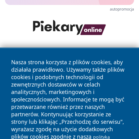
autopromocja
Nasza strona korzysta z plików cookies, aby
działała prawidłowo. Używamy także plików
cookies i podobnych technologii od
zewnętrznych dostawców w celach
Copyright © 2026 cieszynonline.pl Wszystkie prawa
analitycznych, marketingowych i
zastrzeżone.
społecznościowych. Informacje te mogą być
przetwarzane również przez naszych
partnerów. Kontynuując korzystanie ze
Polityka
Polityka
News
Autorzy
strony lub klikając „Przechodzę do serwisu",
Prywatności
Cookies
wyrażasz zgodę na użycie dodatkowych
plików cookies zgodnie z naszą
polityką