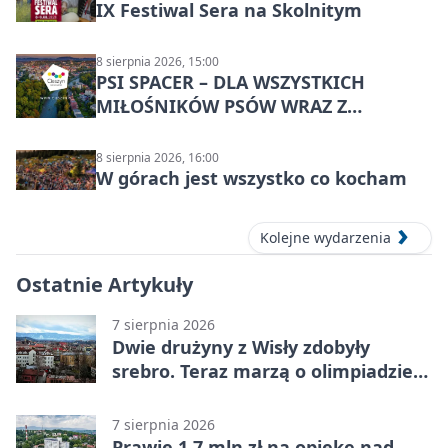
IX Festiwal Sera na Skolnitym
8 sierpnia 2026, 15:00
PSI SPACER – DLA WSZYSTKICH
MIŁOŚNIKÓW PSÓW WRAZ Z
CZWORONOGAMI
8 sierpnia 2026, 16:00
W górach jest wszystko co kocham
Kolejne wydarzenia
Ostatnie Artykuły
7 sierpnia 2026
Dwie drużyny z Wisły zdobyły
srebro. Teraz marzą o olimpiadzie
w Chinach
7 sierpnia 2026
Prawie 1,7 mln zł na opiekę nad