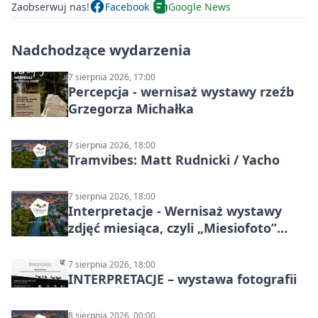
Zaobserwuj nas!
Facebook
Google News
Nadchodzące wydarzenia
7 sierpnia 2026, 17:00
Percepcja - wernisaż wystawy rzeźb
Grzegorza Michałka
7 sierpnia 2026, 18:00
Tramvibes: Matt Rudnicki / Yacho
7 sierpnia 2026, 18:00
Interpretacje - Wernisaż wystawy
zdjęć miesiąca, czyli „Miesiofoto”
Cieszyńskiego Towarzystwa
Fotograficznego
7 sierpnia 2026, 18:00
INTERPRETACJE – wystawa fotografii
8 sierpnia 2026, 00:00