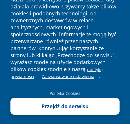
działała prawidłowo. Używamy także plików
cookies i podobnych technologii od
zewnętrznych dostawców w celach
analitycznych, marketingowych i
społecznościowych. Informacje te mogą być
przetwarzane również przez naszych
Copyright © 2026 cieszynonline.pl Wszystkie prawa
partnerów. Kontynuując korzystanie ze
zastrzeżone.
strony lub klikając „Przechodzę do serwisu",
wyrażasz zgodę na użycie dodatkowych
plików cookies zgodnie z naszą
Polityka
Polityka
polityką
News
Autorzy
.
.
Prywatności
Cookies
prywatności
Zaawansowane ustawienia
Polityka Cookies
Przejdź do serwisu