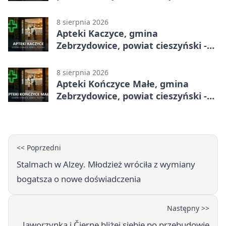
godziny otwarcia
8 sierpnia 2026
Apteki Kaczyce, gmina
Zebrzydowice, powiat cieszyński -
adresy, telefony, godziny otwarcia
8 sierpnia 2026
Apteki Kończyce Małe, gmina
Zebrzydowice, powiat cieszyński -
adresy, telefony, godziny otwarcia
<< Poprzedni
Stalmach w Alzey. Młodzież wróciła z wymiany
bogatsza o nowe doświadczenia
Następny >>
Jaworzynka i Čierne bliżej siebie po przebudowie