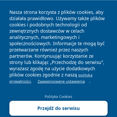
Nasza strona korzysta z plików cookies, aby
działała prawidłowo. Używamy także plików
cookies i podobnych technologii od
zewnętrznych dostawców w celach
Copyright © 2026 cieszynonline.pl Wszystkie prawa
analitycznych, marketingowych i
zastrzeżone.
społecznościowych. Informacje te mogą być
przetwarzane również przez naszych
partnerów. Kontynuując korzystanie ze
Polityka
Polityka
News
Autorzy
strony lub klikając „Przechodzę do serwisu",
Prywatności
Cookies
wyrażasz zgodę na użycie dodatkowych
plików cookies zgodnie z naszą
polityką
.
.
prywatności
Zaawansowane ustawienia
Polityka Cookies
Przejdź do serwisu