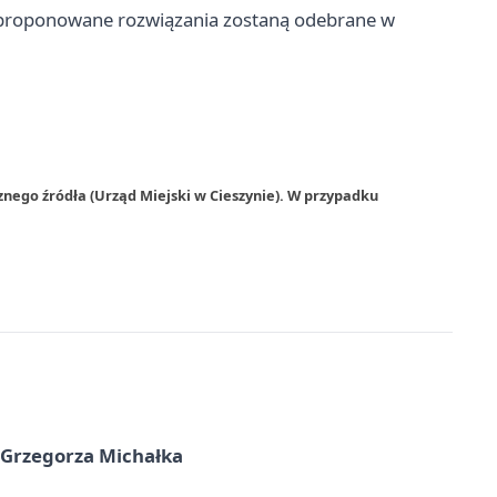
jak proponowane rozwiązania zostaną odebrane w
znego źródła (Urząd Miejski w Cieszynie). W przypadku
 Grzegorza Michałka