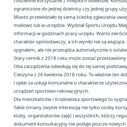
codzienne korzystanie z miejskich obiektów. Konsult
ograniczone do jednej dzielnicy czy jednej grupy u
Miasto przewidziało tę samą ścieżkę zgłaszania uwag:
mailowo lub w urzędzie. Wydział Sportu Urzędu Mie
informacji w godzinach pracy urzędu. Warto zwrócić
charakter opiniodawczy, a ich wyniki nie są wiążąc
sygnałem, ale nie przesądza automatycznie o ostate
Stary cennik z 2018 roku może zostać przestawiony
Oba zarządzenia odwołują się do tej samej podstawy 
Cieszyna z 26 kwietnia 2018 roku. To właśnie ten d
i opłat za usługi komunalne o charakterze użytecznoś
urządzeń sportowo-rekreacyjnych.
Dla mieszkańców i środowiska sportowego to sygnał
Takie zmiany zwykle interesują nie tylko osoby korzy
kluby, organizatorów zajęć i wszystkich, którzy reg
dokument konsultacyjny nie podaje jeszcze nowych k