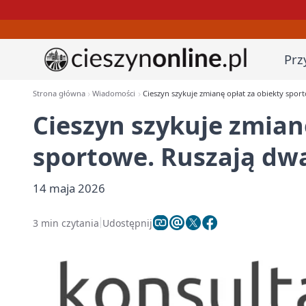
Prz
Strona główna
Wiadomości
Cieszyn szykuje zmianę opłat za obiekty spor
Cieszyn szykuje zmian
sportowe. Ruszają dwa
14 maja 2026
3 min czytania
Udostępnij