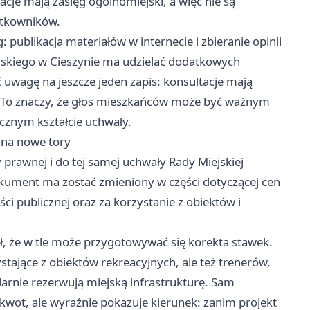
acje mają zasięg ogólnomiejski, a więc nie są
żytkowników.
 publikacja materiałów w internecie i zbieranie opinii
jskiego w Cieszynie ma udzielać dodatkowych
 uwagę na jeszcze jeden zapis: konsultacje mają
e. To znaczy, że głos mieszkańców może być ważnym
cznym kształcie uchwały.
 na nowe tory
prawnej i do tej samej uchwały Rady Miejskiej
okument ma zostać zmieniony w części dotyczącej cen
ci publicznej oraz za korzystanie z obiektów i
, że w tle może przygotowywać się korekta stawek.
stające z obiektów rekreacyjnych, ale też trenerów,
ularnie rezerwują miejską infrastrukturę. Sam
wot, ale wyraźnie pokazuje kierunek: zanim projekt