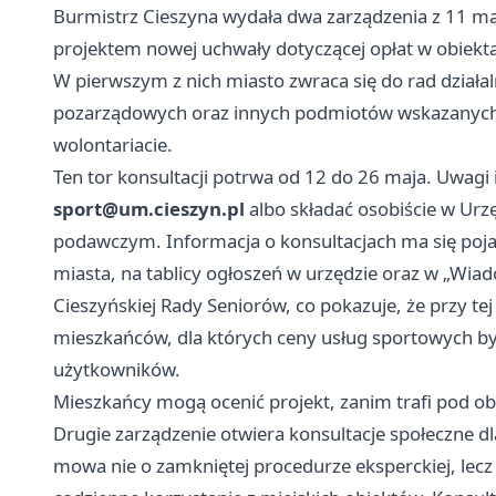
Burmistrz Cieszyna wydała dwa zarządzenia z 11 maj
projektem nowej uchwały dotyczącej opłat w obiekt
W pierwszym z nich miasto zwraca się do rad działal
pozarządowych oraz innych podmiotów wskazanych w 
wolontariacie.
Ten tor konsultacji potrwa od 12 do 26 maja. Uwagi 
sport@um.cieszyn.pl
albo składać osobiście w Urz
podawczym. Informacja o konsultacjach ma się pojawi
miasta, na tablicy ogłoszeń w urzędzie oraz w „Wiad
Cieszyńskiej Rady Seniorów, co pokazuje, że przy tej
mieszkańców, dla których ceny usług sportowych by
użytkowników.
Mieszkańcy mogą ocenić projekt, zanim trafi pod o
Drugie zarządzenie otwiera konsultacje społeczne d
mowa nie o zamkniętej procedurze eksperckiej, lecz