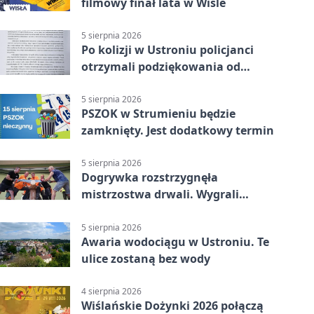
filmowy finał lata w Wiśle
5 sierpnia 2026
Po kolizji w Ustroniu policjanci
otrzymali podziękowania od
uczestnika zdarzenia
5 sierpnia 2026
PSZOK w Strumieniu będzie
zamknięty. Jest dodatkowy termin
5 sierpnia 2026
Dogrywka rozstrzygnęła
mistrzostwa drwali. Wygrali
reprezentanci Górek Wielkich
5 sierpnia 2026
Awaria wodociągu w Ustroniu. Te
ulice zostaną bez wody
4 sierpnia 2026
Wiślańskie Dożynki 2026 połączą