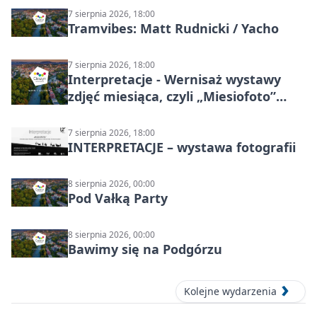
7 sierpnia 2026, 18:00
Tramvibes: Matt Rudnicki / Yacho
7 sierpnia 2026, 18:00
Interpretacje - Wernisaż wystawy
zdjęć miesiąca, czyli „Miesiofoto”
Cieszyńskiego Towarzystwa
Fotograficznego
7 sierpnia 2026, 18:00
INTERPRETACJE – wystawa fotografii
8 sierpnia 2026, 00:00
Pod Vałką Party
8 sierpnia 2026, 00:00
Bawimy się na Podgórzu
Kolejne wydarzenia