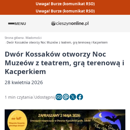
Uwaga! Burze (komunikat RSO)
Uwaga! Burze (komunikat RSO)
MENU
Strona główna
Wiadomości
Dwór Kossaków otworzy Noc Muzeów z teatrem, grą terenową i Kacperkiem
Dwór Kossaków otworzy Noc
Muzeów z teatrem, grą terenową i
Kacperkiem
28 kwietnia 2026
1 min czytania
Udostępnij