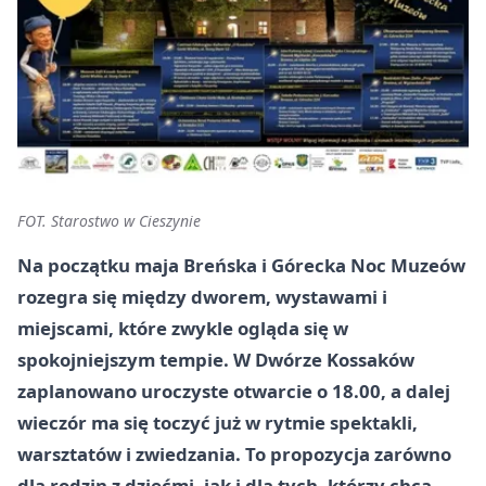
FOT. Starostwo w Cieszynie
Na początku maja Breńska i Górecka Noc Muzeów
rozegra się między dworem, wystawami i
miejscami, które zwykle ogląda się w
spokojniejszym tempie. W Dwórze Kossaków
zaplanowano uroczyste otwarcie o 18.00, a dalej
wieczór ma się toczyć już w rytmie spektakli,
warsztatów i zwiedzania. To propozycja zarówno
dla rodzin z dziećmi, jak i dla tych, którzy chcą