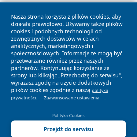
Nasza strona korzysta z plików cookies, aby
działała prawidłowo. Używamy także plików
cookies i podobnych technologii od
zewnętrznych dostawców w celach
Copyright © 2026 cieszynonline.pl Wszystkie prawa
analitycznych, marketingowych i
zastrzeżone.
społecznościowych. Informacje te mogą być
przetwarzane również przez naszych
partnerów. Kontynuując korzystanie ze
Polityka
Polityka
News
Autorzy
strony lub klikając „Przechodzę do serwisu",
Prywatności
Cookies
wyrażasz zgodę na użycie dodatkowych
plików cookies zgodnie z naszą
polityką
.
.
prywatności
Zaawansowane ustawienia
Polityka Cookies
Przejdź do serwisu