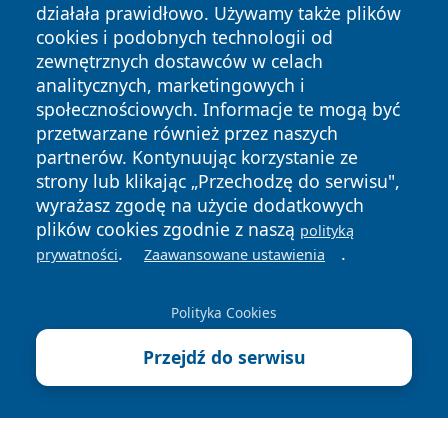
działała prawidłowo. Używamy także plików
cookies i podobnych technologii od
zewnętrznych dostawców w celach
analitycznych, marketingowych i
Copyright © 2026 cieszynonline.pl Wszystkie prawa
społecznościowych. Informacje te mogą być
zastrzeżone.
przetwarzane również przez naszych
partnerów. Kontynuując korzystanie ze
strony lub klikając „Przechodzę do serwisu",
Polityka
Polityka
wyrażasz zgodę na użycie dodatkowych
News
Autorzy
Prywatności
Cookies
plików cookies zgodnie z naszą
polityką
.
.
prywatności
Zaawansowane ustawienia
Polityka Cookies
Przejdź do serwisu