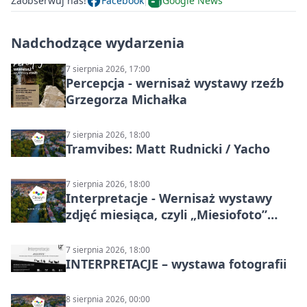
Zaobserwuj nas!
Facebook
Google News
Nadchodzące wydarzenia
7 sierpnia 2026, 17:00
Percepcja - wernisaż wystawy rzeźb
Grzegorza Michałka
7 sierpnia 2026, 18:00
Tramvibes: Matt Rudnicki / Yacho
7 sierpnia 2026, 18:00
Interpretacje - Wernisaż wystawy
zdjęć miesiąca, czyli „Miesiofoto”
Cieszyńskiego Towarzystwa
Fotograficznego
7 sierpnia 2026, 18:00
INTERPRETACJE – wystawa fotografii
8 sierpnia 2026, 00:00