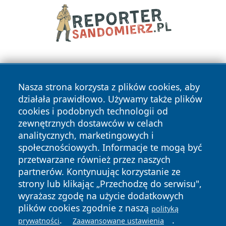
Nasza strona korzysta z plików cookies, aby
działała prawidłowo. Używamy także plików
cookies i podobnych technologii od
zewnętrznych dostawców w celach
Copyright © 2026 cieszynonline.pl Wszystkie prawa
analitycznych, marketingowych i
zastrzeżone.
społecznościowych. Informacje te mogą być
przetwarzane również przez naszych
partnerów. Kontynuując korzystanie ze
Polityka
Polityka
News
Autorzy
strony lub klikając „Przechodzę do serwisu",
Prywatności
Cookies
wyrażasz zgodę na użycie dodatkowych
plików cookies zgodnie z naszą
polityką
.
.
prywatności
Zaawansowane ustawienia