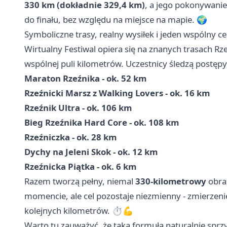
330 km (dokładnie 329,4 km)
, a jego pokonywanie
do finału, bez względu na miejsce na mapie. 🌍
Symboliczne trasy, realny wysiłek i jeden wspólny ce
Wirtualny Festiwal opiera się na znanych trasach Rz
wspólnej puli kilometrów. Uczestnicy śledzą postępy
Maraton Rzeźnika - ok. 52 km
Rzeźnicki Marsz z Walking Lovers - ok. 16 km
Rzeźnik Ultra - ok. 106 km
Bieg Rzeźnika Hard Core - ok. 108 km
Rzeźniczka - ok. 28 km
Dychy na Jeleni Skok - ok. 12 km
Rzeźnicka Piątka - ok. 6 km
Razem tworzą pełny, niemal
330-kilometrowy
obra
momencie, ale cel pozostaje niezmienny - zmierzeni
kolejnych kilometrów. ⏱️💪
Warto tu zauważyć, że taka formuła naturalnie sprzy