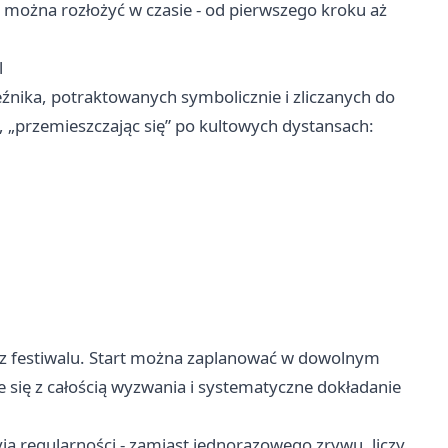
 można rozłożyć w czasie - od pierwszego kroku aż
l
eźnika, potraktowanych symbolicznie i zliczanych do
, „przemieszczając się” po kultowych dystansach:
z festiwalu. Start można zaplanować w dowolnym
e się z całością wyzwania i systematyczne dokładanie
ja regularności - zamiast jednorazowego zrywu, liczy