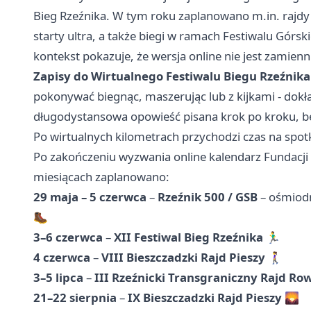
Bieg Rzeźnika. W tym roku zaplanowano m.in. rajdy 
starty ultra, a także biegi w ramach Festiwalu Gór
kontekst pokazuje, że wersja online nie jest zamien
Zapisy do Wirtualnego Festiwalu Biegu Rzeźnika
pokonywać biegnąc, maszerując lub z kijkami - dokła
długodystansowa opowieść pisana krok po kroku, be
Po wirtualnych kilometrach przychodzi czas na spot
Po zakończeniu wyzwania online kalendarz Fundacji B
miesiącach zaplanowano:
29 maja – 5 czerwca
–
Rzeźnik 500 / GSB
– ośmiodn
🥾
3–6 czerwca
–
XII Festiwal Bieg Rzeźnika
🏃‍♂️
4 czerwca
–
VIII Bieszczadzki Rajd Pieszy
🚶‍♀️
3–5 lipca
–
III Rzeźnicki Transgraniczny Rajd Ro
21–22 sierpnia
–
IX Bieszczadzki Rajd Pieszy
🌄