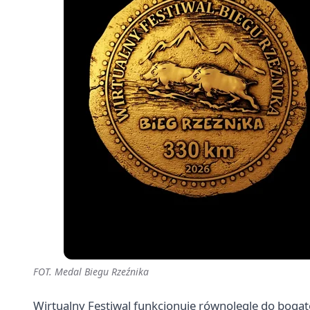
FOT. Medal Biegu Rzeźnika
Wirtualny Festiwal funkcjonuje równolegle do boga