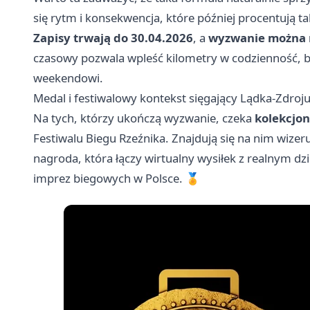
się rytm i konsekwencja, które później procentują t
Zapisy trwają do 30.04.2026
, a
wyzwanie można r
czasowy pozwala wpleść kilometry w codzienność, 
weekendowi.
Medal i festiwalowy kontekst sięgający Lądka-Zdroj
Na tych, którzy ukończą wyzwanie, czeka
kolekcjon
Festiwalu Biegu Rzeźnika. Znajdują się na nim wizer
nagroda, która łączy wirtualny wysiłek z realnym d
imprez biegowych w Polsce. 🏅