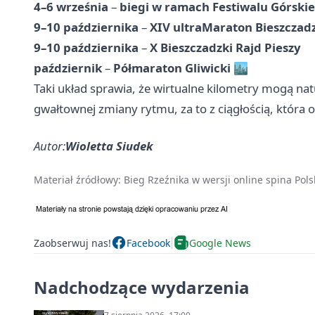
4–6 września
–
biegi w ramach Festiwalu Górski
9–10 października
–
XIV ultraMaraton Bieszczad
9–10 października
–
X Bieszczadzki Rajd Pieszy
październik
–
Półmaraton Gliwicki
🏙️
Taki układ sprawia, że wirtualne kilometry mogą natur
gwałtownej zmiany rytmu, za to z ciągłością, która 
Autor:
Wioletta Siudek
Materiał źródłowy:
Bieg Rzeźnika w wersji online spina Pols
Zaobserwuj nas!
Facebook
Google News
Nadchodzące wydarzenia