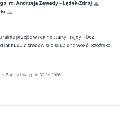
ego im. Andrzeja Zawady – Lądek-Zdrój
⛰️
zki
🏔️
alnie przejść w realne starty i rajdy – bez
od lat buduje środowisko skupione wokół Rzeźnika.
kę. Zapisy trwają do 30.04.2026