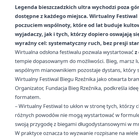
Legenda bieszczadzkich ultra wychodzi poza gó
dostępne z każdego miejsca. Wirtualny Festiwal
poczuciem wspólnoty, które od lat buduje kulto
wyjadaczy, jak i tych, którzy dopiero oswajają si
wyraźny cel: systematyczny ruch, bez presji startu 
Wirtualna odsłona festiwalu pozwala wystartować
z
tempie dopasowanym do możliwości. Bieg, marsz lub
wspólnym mianownikiem pozostaje dystans, który sk
Wirtualny Festiwal Biegu Rzeźnika jako otwarta bra
Organizator, Fundacja Bieg Rzeźnika, podkreśla ideę
formatem.
– Wirtualny Festiwal to ukłon w stronę tych, którzy c
różnych powodów nie mogą wystartować w formule st
swoją przygodę z biegami długodystansowymi w mni
W praktyce oznacza to wyzwanie rozpisane na wiele 