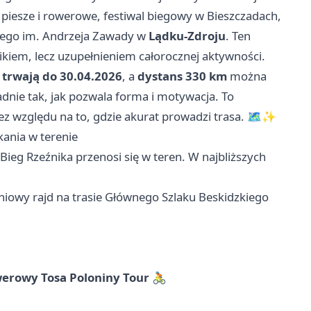
piesze i rowerowe, festiwal biegowy w Bieszczadach,
skiego im. Andrzeja Zawady w
Lądku-Zdroju
. Ten
nikiem, lecz uzupełnieniem całorocznej aktywności.
 trwają do 30.04.2026
, a
dystans 330 km
można
dnie tak, jak pozwala forma i motywacja. To
z względu na to, gdzie akurat prowadzi trasa. 🗺️✨
kania w terenie
ieg Rzeźnika przenosi się w teren. W najbliższych
iowy rajd na trasie Głównego Szlaku Beskidzkiego
werowy Tosa Poloniny Tour
🚴