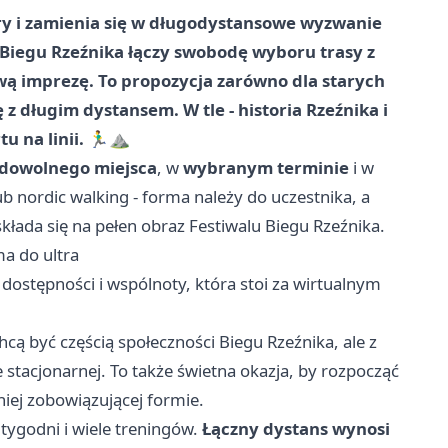
ry i zamienia się w długodystansowe wyzwanie
 Biegu Rzeźnika łączy swobodę wyboru trasy z
wą imprezę. To propozycja zarówno dla starych
ę z długim dystansem. W tle - historia Rzeźnika i
na linii. 🏃‍♂️⛰️
 dowolnego miejsca
, w
wybranym terminie
i w
 nordic walking - forma należy do uczestnika, a
łada się na pełen obraz Festiwalu Biegu Rzeźnika.
ma do ultra
 dostępności i wspólnoty, która stoi za wirtualnym
hcą być częścią społeczności Biegu Rzeźnika, ale z
acjonarnej. To także świetna okazja, by rozpocząć
ej zobowiązującej formie.
tygodni i wiele treningów.
Łączny dystans wynosi