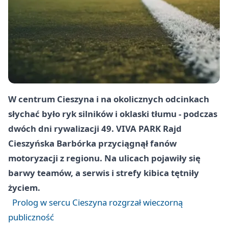
W centrum Cieszyna i na okolicznych odcinkach
słychać było ryk silników i oklaski tłumu - podczas
dwóch dni rywalizacji 49. VIVA PARK Rajd
Cieszyńska Barbórka przyciągnął fanów
motoryzacji z regionu. Na ulicach pojawiły się
barwy teamów, a serwis i strefy kibica tętniły
życiem.
Prolog w sercu Cieszyna rozgrzał wieczorną
publiczność