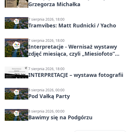
Grzegorza Michałka
7 sierpnia 2026, 18:00
Tramvibes: Matt Rudnicki / Yacho
7 sierpnia 2026, 18:00
Interpretacje - Wernisaż wystawy
zdjęć miesiąca, czyli „Miesiofoto”
Cieszyńskiego Towarzystwa
Fotograficznego
7 sierpnia 2026, 18:00
INTERPRETACJE – wystawa fotografii
8 sierpnia 2026, 00:00
Pod Vałką Party
8 sierpnia 2026, 00:00
Bawimy się na Podgórzu