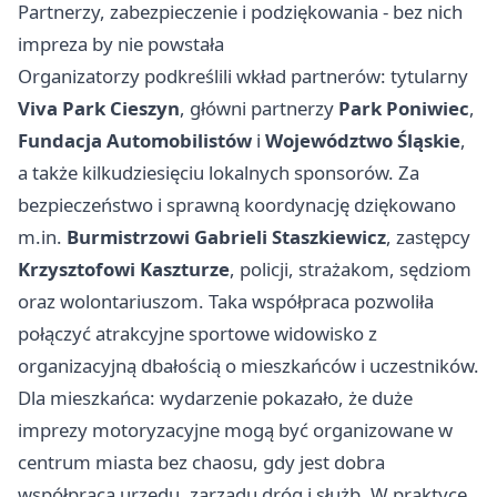
Partnerzy, zabezpieczenie i podziękowania - bez nich
impreza by nie powstała
Organizatorzy podkreślili wkład partnerów: tytularny
Viva Park Cieszyn
, główni partnerzy
Park Poniwiec
,
Fundacja Automobilistów
i
Województwo Śląskie
,
a także kilkudziesięciu lokalnych sponsorów. Za
bezpieczeństwo i sprawną koordynację dziękowano
m.in.
Burmistrzowi Gabrieli Staszkiewicz
, zastępcy
Krzysztofowi Kaszturze
, policji, strażakom, sędziom
oraz wolontariuszom. Taka współpraca pozwoliła
połączyć atrakcyjne sportowe widowisko z
organizacyjną dbałością o mieszkańców i uczestników.
Dla mieszkańca: wydarzenie pokazało, że duże
imprezy motoryzacyjne mogą być organizowane w
centrum miasta bez chaosu, gdy jest dobra
współpraca urzędu, zarządu dróg i służb. W praktyce