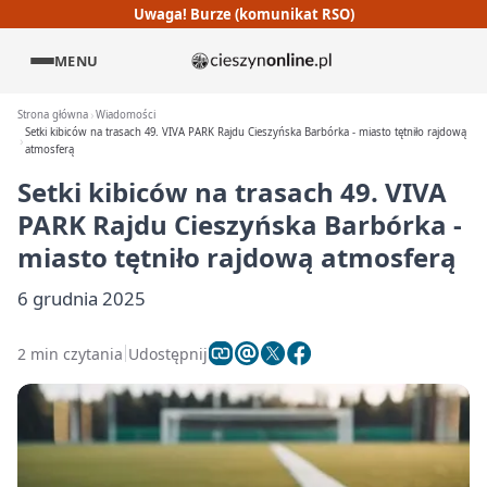
Uwaga! Burze (komunikat RSO)
MENU
Strona główna
Wiadomości
Setki kibiców na trasach 49. VIVA PARK Rajdu Cieszyńska Barbórka - miasto tętniło rajdową
atmosferą
Setki kibiców na trasach 49. VIVA
PARK Rajdu Cieszyńska Barbórka -
miasto tętniło rajdową atmosferą
6 grudnia 2025
2 min czytania
Udostępnij