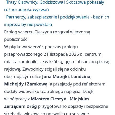
Trasy Cisownicy, Godziszowa i Skoczowa pokazały
różnorodność wyzwań
Partnerzy, zabezpieczenie i podziękowania - bez nich
impreza by nie powstała
Prolog w sercu Cieszyna rozgrzał wieczorną
publiczność
W piątkowy wieczór, podczas prologu
przeprowadzonego 21 listopada 2025 r., centrum
miasta zamieniło się w krótką, gęsto obsadzoną trasę
rajdową. Zawodnicy ścigali się na odcinku
obejmującym ulice
Jana Matejki
,
Londzina
,
Michejdy
i
Zamkową
, a przejazdy pod reflektorami
dodały widowisku teatralnego napięcia. Dzięki
współpracy z
Miastem Cieszyn
i
Miejskim
Zarządem Dróg
przygotowano objazdy i bezpieczne
strefy dla widzów, co pozwoliło na sprawne