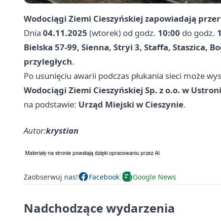
Wodociągi Ziemi Cieszyńskiej zapowiadają prze
Dnia
04.11.2025
(wtorek) od godz.
10:00
do godz.
Bielska 57-99, Sienna, Stryi 3, Staffa, Staszica,
przyległych
.
Po usunięciu awarii podczas płukania sieci może wy
Wodociągi Ziemi Cieszyńskiej Sp. z o.o. w Ustron
na podstawie:
Urząd Miejski w Cieszynie
.
Autor:
krystian
Zaobserwuj nas!
Facebook
Google News
Nadchodzące wydarzenia