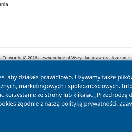
ania
Copyright © 2026 cieszynonline.pl Wszystkie prawa zastrzeżone.
es, aby działała prawidłowo. Używamy także plik
News
Autorzy
Polityka Prywatności
Polityka Cookie
cznych, marketingowych i społecznościowych. Inf
 korzystanie ze strony lub klikając „Przechodzę 
ookies zgodnie z naszą
polityką prywatności
.
Zaaw