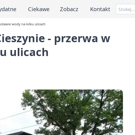
ydatne
Ciekawe
Zobacz
Kontakt
stawie wody na kilku ulicach
ieszynie - przerwa w
u ulicach