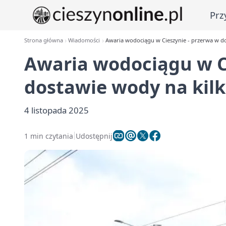
Prz
Strona główna
Wiadomości
Awaria wodociągu w Cieszynie - przerwa w do
Awaria wodociągu w C
dostawie wody na kilk
4 listopada 2025
1 min czytania
Udostępnij