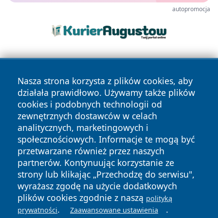
autopromocja
Nasza strona korzysta z plików cookies, aby
działała prawidłowo. Używamy także plików
cookies i podobnych technologii od
zewnętrznych dostawców w celach
Copyright © 2026 cieszynonline.pl Wszystkie prawa
analitycznych, marketingowych i
zastrzeżone.
społecznościowych. Informacje te mogą być
przetwarzane również przez naszych
partnerów. Kontynuując korzystanie ze
Polityka
Polityka
News
Autorzy
strony lub klikając „Przechodzę do serwisu",
Prywatności
Cookies
wyrażasz zgodę na użycie dodatkowych
plików cookies zgodnie z naszą
polityką
.
.
prywatności
Zaawansowane ustawienia