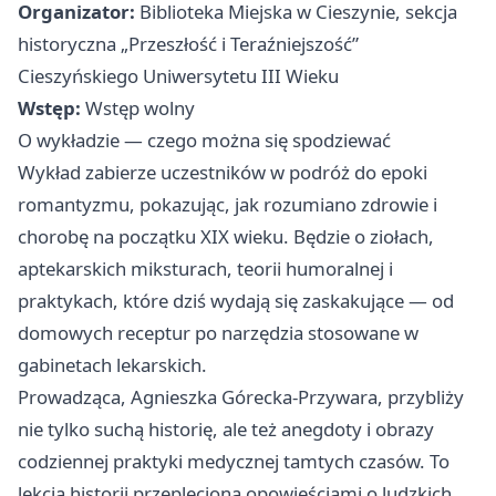
Organizator:
Biblioteka Miejska w Cieszynie, sekcja
historyczna „Przeszłość i Teraźniejszość”
Cieszyńskiego Uniwersytetu III Wieku
Wstęp:
Wstęp wolny
O wykładzie — czego można się spodziewać
Wykład zabierze uczestników w podróż do epoki
romantyzmu, pokazując, jak rozumiano zdrowie i
chorobę na początku XIX wieku. Będzie o ziołach,
aptekarskich miksturach, teorii humoralnej i
praktykach, które dziś wydają się zaskakujące — od
domowych receptur po narzędzia stosowane w
gabinetach lekarskich.
Prowadząca, Agnieszka Górecka‑Przywara, przybliży
nie tylko suchą historię, ale też anegdoty i obrazy
codziennej praktyki medycznej tamtych czasów. To
lekcja historii przepleciona opowieściami o ludzkich