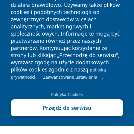
działała prawidłowo. Używamy także plików
cookies i podobnych technologii od
zewnętrznych dostawców w celach
analitycznych, marketingowych i
społecznościowych. Informacje te mogą być
przetwarzane również przez naszych
Copyright © 2026 cieszynonline.pl Wszystkie prawa
zastrzeżone.
partnerów. Kontynuując korzystanie ze
strony lub klikając „Przechodzę do serwisu",
wyrażasz zgodę na użycie dodatkowych
Polityka
Polityka
plików cookies zgodnie z naszą
polityką
News
Autorzy
Prywatności
Cookies
.
.
prywatności
Zaawansowane ustawienia
Polityka Cookies
Przejdź do serwisu