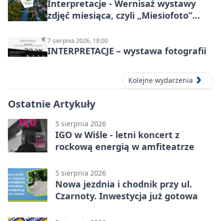
Interpretacje - Wernisaż wystawy
zdjęć miesiąca, czyli „Miesiofoto”
Cieszyńskiego Towarzystwa
Fotograficznego
7 sierpnia 2026, 18:00
INTERPRETACJE – wystawa fotografii
Kolejne wydarzenia
Ostatnie Artykuły
5 sierpnia 2026
IGO w Wiśle - letni koncert z
rockową energią w amfiteatrze
5 sierpnia 2026
Nowa jezdnia i chodnik przy ul.
Czarnoty. Inwestycja już gotowa