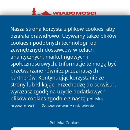
Nasza strona korzysta z plików cookies, aby
działała prawidłowo. Używamy także plików
cookies i podobnych technologii od
zewnętrznych dostawców w celach
analitycznych, marketingowych i
społecznościowych. Informacje te mogą być
Copyright © 2026 cieszynonline.pl Wszystkie prawa
przetwarzane również przez naszych
zastrzeżone.
partnerów. Kontynuując korzystanie ze
strony lub klikając „Przechodzę do serwisu",
wyrażasz zgodę na użycie dodatkowych
Polityka
Polityka
News
Autorzy
plików cookies zgodnie z naszą
polityką
Prywatności
Cookies
.
.
prywatności
Zaawansowane ustawienia
Polityka Cookies