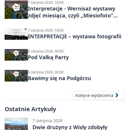
7 sierpnia 2026, 18:00
Interpretacje - Wernisaż wystawy
zdjęć miesiąca, czyli „Miesiofoto”
Cieszyńskiego Towarzystwa
Fotograficznego
7 sierpnia 2026, 18:00
INTERPRETACJE – wystawa fotografii
8 sierpnia 2026, 00:00
Pod Vałką Party
8 sierpnia 2026, 00:00
Bawimy się na Podgórzu
Kolejne wydarzenia
Ostatnie Artykuły
7 sierpnia 2026
Dwie drużyny z Wisły zdobyły