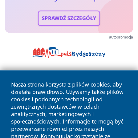
SPRAWDŹ SZCZEGÓŁY
autopromocja
Nasza strona korzysta z plików cookies, aby
działała prawidłowo. Używamy także plików
cookies i podobnych technologii od
zewnętrznych dostawców w celach
Copyright © 2026 cieszynonline.pl Wszystkie prawa
analitycznych, marketingowych i
zastrzeżone.
społecznościowych. Informacje te mogą być
przetwarzane również przez naszych
partnerów. Kontynuując korzystanie ze
Polityka
Polityka