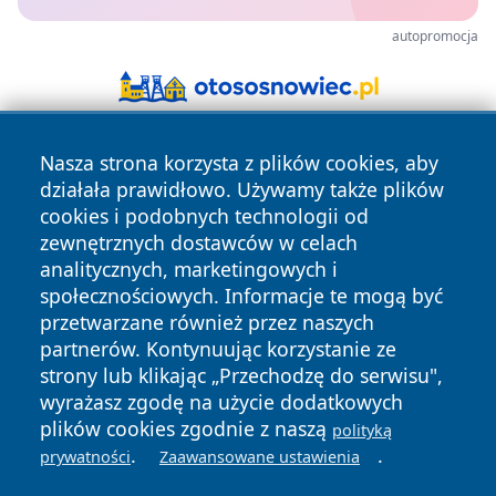
autopromocja
Nasza strona korzysta z plików cookies, aby
działała prawidłowo. Używamy także plików
cookies i podobnych technologii od
zewnętrznych dostawców w celach
analitycznych, marketingowych i
Copyright © 2026 cieszynonline.pl Wszystkie prawa
społecznościowych. Informacje te mogą być
zastrzeżone.
przetwarzane również przez naszych
partnerów. Kontynuując korzystanie ze
strony lub klikając „Przechodzę do serwisu",
Polityka
Polityka
News
Autorzy
wyrażasz zgodę na użycie dodatkowych
Prywatności
Cookies
plików cookies zgodnie z naszą
polityką
.
.
prywatności
Zaawansowane ustawienia