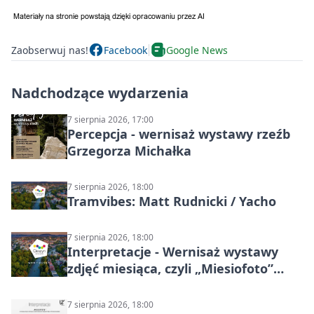
Zaobserwuj nas!
Facebook
Google News
Nadchodzące wydarzenia
7 sierpnia 2026, 17:00
Percepcja - wernisaż wystawy rzeźb
Grzegorza Michałka
7 sierpnia 2026, 18:00
Tramvibes: Matt Rudnicki / Yacho
7 sierpnia 2026, 18:00
Interpretacje - Wernisaż wystawy
zdjęć miesiąca, czyli „Miesiofoto”
Cieszyńskiego Towarzystwa
Fotograficznego
7 sierpnia 2026, 18:00