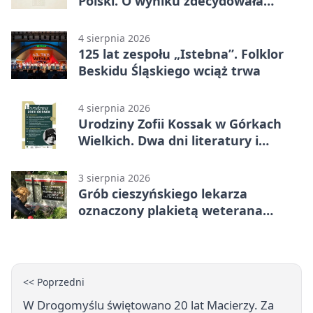
Polski. O wyniku zdecydowała
końcówka
4 sierpnia 2026
125 lat zespołu „Istebna”. Folklor
Beskidu Śląskiego wciąż trwa
4 sierpnia 2026
Urodziny Zofii Kossak w Górkach
Wielkich. Dwa dni literatury i
muzyki
3 sierpnia 2026
Grób cieszyńskiego lekarza
oznaczony plakietą weterana
Powstania Warszawskiego
<< Poprzedni
W Drogomyślu świętowano 20 lat Macierzy. Za