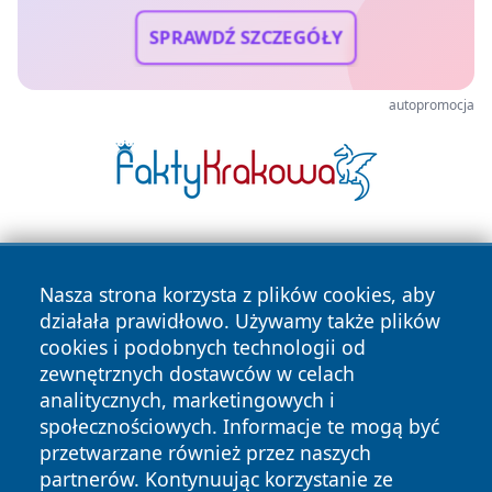
SPRAWDŹ SZCZEGÓŁY
autopromocja
Nasza strona korzysta z plików cookies, aby
działała prawidłowo. Używamy także plików
cookies i podobnych technologii od
zewnętrznych dostawców w celach
Copyright © 2026 cieszynonline.pl Wszystkie prawa
analitycznych, marketingowych i
zastrzeżone.
społecznościowych. Informacje te mogą być
przetwarzane również przez naszych
partnerów. Kontynuując korzystanie ze
Polityka
Polityka