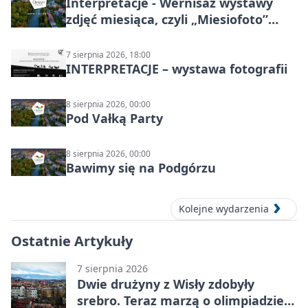
Interpretacje - Wernisaż wystawy
zdjęć miesiąca, czyli „Miesiofoto”
Cieszyńskiego Towarzystwa
Fotograficznego
7 sierpnia 2026, 18:00
INTERPRETACJE – wystawa fotografii
8 sierpnia 2026, 00:00
Pod Vałką Party
8 sierpnia 2026, 00:00
Bawimy się na Podgórzu
Kolejne wydarzenia
Ostatnie Artykuły
7 sierpnia 2026
Dwie drużyny z Wisły zdobyły
srebro. Teraz marzą o olimpiadzie