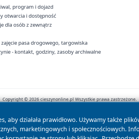
tiwal, program i dojazd
iny otwarcia i dostępność
je dla osób z zewnątrz
, zajęcie pasa drogowego, targowiska
ie - kontakt, godziny, zasoby archiwalne
Copyright © 2026 cieszynonline.pl Wszystkie prawa zastrzeżone.
es, aby działała prawidłowo. Używamy także plik
News
Autorzy
Polityka Prywatności
Polityka Cookie
cznych, marketingowych i społecznościowych. Inf
 korzystanie ze strony lub klikając „Przechodzę 