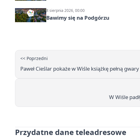
8 sierpnia 2026, 00:00
Bawimy się na Podgórzu
<< Poprzedni
Paweł Cieślar pokaże w Wiśle książkę pełną gwary i
W Wiśle padł
Przydatne dane teleadresowe