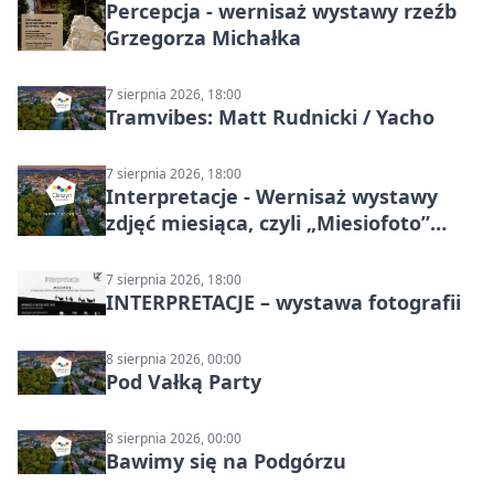
Percepcja - wernisaż wystawy rzeźb
Grzegorza Michałka
7 sierpnia 2026, 18:00
Tramvibes: Matt Rudnicki / Yacho
7 sierpnia 2026, 18:00
Interpretacje - Wernisaż wystawy
zdjęć miesiąca, czyli „Miesiofoto”
Cieszyńskiego Towarzystwa
Fotograficznego
7 sierpnia 2026, 18:00
INTERPRETACJE – wystawa fotografii
8 sierpnia 2026, 00:00
Pod Vałką Party
8 sierpnia 2026, 00:00
Bawimy się na Podgórzu