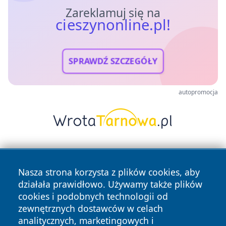
Zareklamuj się na
cieszynonline.pl!
SPRAWDŹ SZCZEGÓŁY
autopromocja
Nasza strona korzysta z plików cookies, aby
działała prawidłowo. Używamy także plików
cookies i podobnych technologii od
zewnętrznych dostawców w celach
Copyright © 2026 cieszynonline.pl Wszystkie prawa
analitycznych, marketingowych i
zastrzeżone.