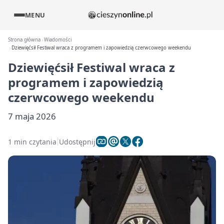
MENU
Strona główna
Wiadomości
Dziewięćsił Festiwal wraca z programem i zapowiedzią czerwcowego weekendu
Dziewięćsił Festiwal wraca z
programem i zapowiedzią
czerwcowego weekendu
7 maja 2026
1 min czytania
Udostępnij