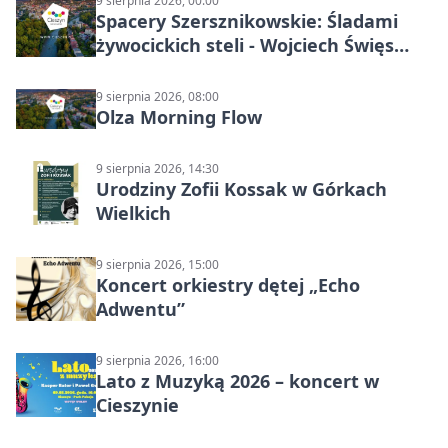
9 sierpnia 2026, 00:00
Spacery Szersznikowskie: Śladami
żywocickich steli - Wojciech Święs
(MŚC)
9 sierpnia 2026, 08:00
Olza Morning Flow
9 sierpnia 2026, 14:30
Urodziny Zofii Kossak w Górkach
Wielkich
9 sierpnia 2026, 15:00
Koncert orkiestry dętej „Echo
Adwentu”
9 sierpnia 2026, 16:00
Lato z Muzyką 2026 – koncert w
Cieszynie