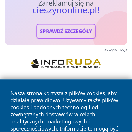
Zareklamuj się na
cieszynonline.pl!
SPRAWDŹ SZCZEGÓŁY
autopromocja
Nasza strona korzysta z plików cookies, aby
działała prawidłowo. Używamy także plików
cookies i podobnych technologii od
zewnętrznych dostawców w celach
Copyright © 2026 cieszynonline.pl Wszystkie prawa
analitycznych, marketingowych i
zastrzeżone.
społecznościowych. Informacje te mogą być