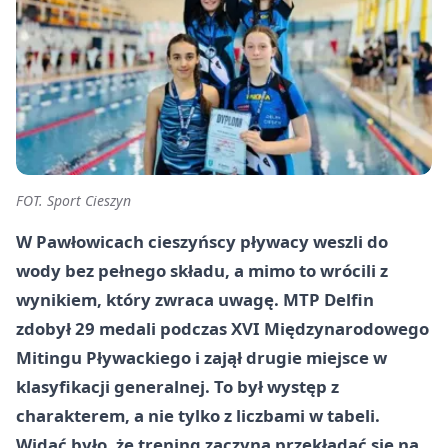
FOT. Sport Cieszyn
W Pawłowicach cieszyńscy pływacy weszli do
wody bez pełnego składu, a mimo to wrócili z
wynikiem, który zwraca uwagę. MTP Delfin
zdobył 29 medali podczas XVI Międzynarodowego
Mitingu Pływackiego i zajął drugie miejsce w
klasyfikacji generalnej. To był występ z
charakterem, a nie tylko z liczbami w tabeli.
Widać było, że trening zaczyna przekładać się na