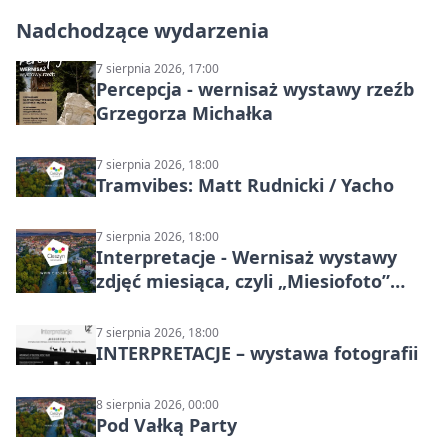
Nadchodzące wydarzenia
7 sierpnia 2026, 17:00
Percepcja - wernisaż wystawy rzeźb
Grzegorza Michałka
7 sierpnia 2026, 18:00
Tramvibes: Matt Rudnicki / Yacho
7 sierpnia 2026, 18:00
Interpretacje - Wernisaż wystawy
zdjęć miesiąca, czyli „Miesiofoto”
Cieszyńskiego Towarzystwa
Fotograficznego
7 sierpnia 2026, 18:00
INTERPRETACJE – wystawa fotografii
8 sierpnia 2026, 00:00
Pod Vałką Party