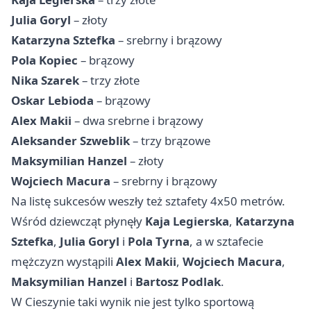
Julia Goryl
– złoty
Katarzyna Sztefka
– srebrny i brązowy
Pola Kopiec
– brązowy
Nika Szarek
– trzy złote
Oskar Lebioda
– brązowy
Alex Makii
– dwa srebrne i brązowy
Aleksander Szweblik
– trzy brązowe
Maksymilian Hanzel
– złoty
Wojciech Macura
– srebrny i brązowy
Na listę sukcesów weszły też sztafety 4x50 metrów.
Wśród dziewcząt płynęły
Kaja Legierska
,
Katarzyna
Sztefka
,
Julia Goryl
i
Pola Tyrna
, a w sztafecie
mężczyzn wystąpili
Alex Makii
,
Wojciech Macura
,
Maksymilian Hanzel
i
Bartosz Podlak
.
W Cieszynie taki wynik nie jest tylko sportową