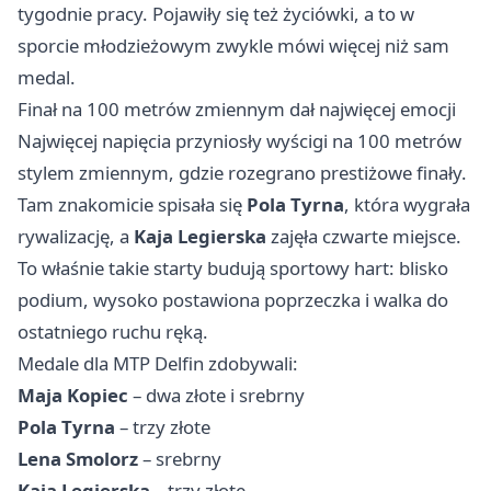
tygodnie pracy. Pojawiły się też życiówki, a to w
sporcie młodzieżowym zwykle mówi więcej niż sam
medal.
Finał na 100 metrów zmiennym dał najwięcej emocji
Najwięcej napięcia przyniosły wyścigi na 100 metrów
stylem zmiennym, gdzie rozegrano prestiżowe finały.
Tam znakomicie spisała się
Pola Tyrna
, która wygrała
rywalizację, a
Kaja Legierska
zajęła czwarte miejsce.
To właśnie takie starty budują sportowy hart: blisko
podium, wysoko postawiona poprzeczka i walka do
ostatniego ruchu ręką.
Medale dla MTP Delfin zdobywali:
Maja Kopiec
– dwa złote i srebrny
Pola Tyrna
– trzy złote
Lena Smolorz
– srebrny
Kaja Legierska
– trzy złote