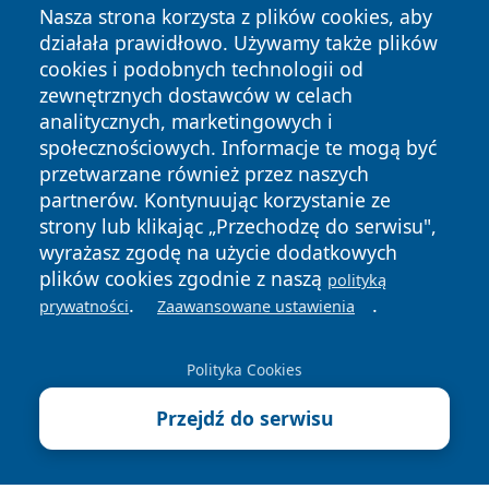
Nasza strona korzysta z plików cookies, aby
działała prawidłowo. Używamy także plików
cookies i podobnych technologii od
zewnętrznych dostawców w celach
analitycznych, marketingowych i
Copyright © 2026 cieszynonline.pl Wszystkie prawa
społecznościowych. Informacje te mogą być
zastrzeżone.
przetwarzane również przez naszych
partnerów. Kontynuując korzystanie ze
strony lub klikając „Przechodzę do serwisu",
Polityka
Polityka
News
Autorzy
wyrażasz zgodę na użycie dodatkowych
Prywatności
Cookies
plików cookies zgodnie z naszą
polityką
.
.
prywatności
Zaawansowane ustawienia
Polityka Cookies
Przejdź do serwisu