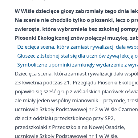
W Wiśle dziecięce głosy zabrzmiały tego dnia le
Na scenie nie chodziło tylko o piosenki, lecz o p
zwierzęta, która wybrzmiała bez szkolnej pompy,
Piosenki Ekologicznej znów połączył muzykę, zab
Dziecięca scena, która zamiast rywalizacji dała ws
Głuszec z Istebnej stał się dla uczniów żywą lekcją
Symboliczne upominki zamknęły wydarzenie z wy
Dziecięca scena, która zamiast rywalizacji dała wsp
23 kwietnia podczas 21. Przeglądu Piosenki Ekolog
pojawiło się sześć grup z wiślańskich placówek oświ
ale miały jeden wspólny mianownik – przyrodę, tros
uczniowie Szkoły Podstawowej nr 2 w Wiśle Czarne
dzieci z oddziału przedszkolnego przy SP2,
przedszkolaki z Przedszkola na Nowej Osadzie,
uczniowie Szkoły Podstawowej nr 1 w Wiśle,