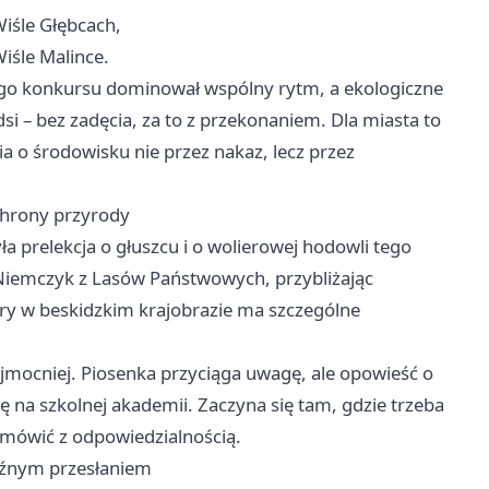
iśle Głębcach,
iśle Malince.
ego konkursu dominował wspólny rytm, a ekologiczne
si – bez zadęcia, za to z przekonaniem. Dla miasta to
a o środowisku nie przez nakaz, lecz przez
ochrony przyrody
prelekcja o głuszcu i o wolierowej hodowli tego
Niemczyk z Lasów Państwowych, przybliżając
óry w beskidzkim krajobrazie ma szczególne
jmocniej. Piosenka przyciąga uwagę, ale opowieść o
ę na szkolnej akademii. Zaczyna się tam, gdzie trzeba
 mówić z odpowiedzialnością.
aźnym przesłaniem