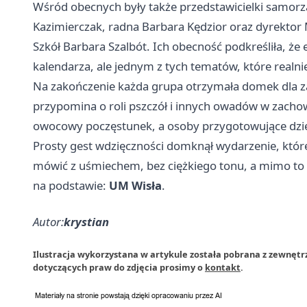
Wśród obecnych były także przedstawicielki samorzą
Kazimierczak, radna Barbara Kędzior oraz dyrekto
Szkół Barbara Szalbót. Ich obecność podkreśliła, że
kalendarza, ale jednym z tych tematów, które realnie
Na zakończenie każda grupa otrzymała domek dla za
przypomina o roli pszczół i innych owadów w zachow
owocowy poczęstunek, a osoby przygotowujące dziec
Prosty gest wdzięczności domknął wydarzenie, które
mówić z uśmiechem, bez ciężkiego tonu, a mimo to 
na podstawie:
UM Wisła
.
Autor:
krystian
Ilustracja wykorzystana w artykule została pobrana z zewnętr
dotyczących praw do zdjęcia prosimy o
kontakt
.