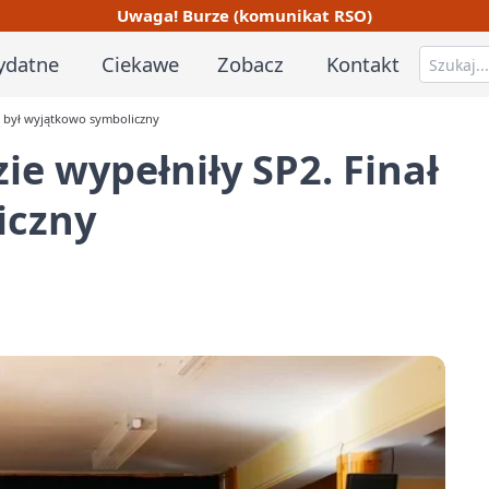
Uwaga! Burze (komunikat RSO)
ydatne
Ciekawe
Zobacz
Kontakt
ł był wyjątkowo symboliczny
ie wypełniły SP2. Finał
iczny