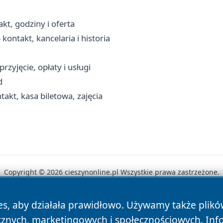
kt, godziny i oferta
kontakt, kancelaria i historia
rzyjęcie, opłaty i usługi
d
akt, kasa biletowa, zajęcia
Copyright © 2026 cieszynonline.pl Wszystkie prawa zastrzeżone.
es, aby działała prawidłowo. Używamy także plik
News
Autorzy
Polityka Prywatności
Polityka Cookie
cznych, marketingowych i społecznościowych. Inf