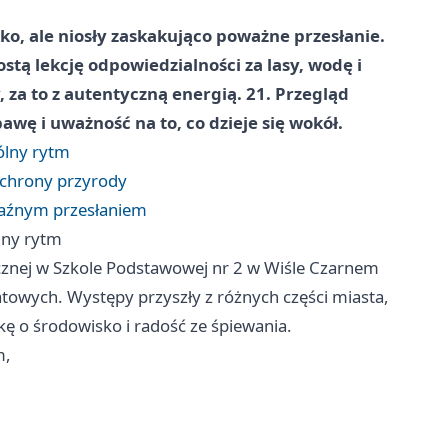
kko, ale niosły zaskakująco poważne przesłanie.
rostą lekcję odpowiedzialności za lasy, wodę i
 za to z autentyczną energią. 21. Przegląd
awę i uważność na to, co dzieje się wokół.
pólny rytm
 ochrony przyrody
raźnym przesłaniem
ólny rytm
icznej w Szkole Podstawowej nr 2 w Wiśle Czarnem
atowych. Występy przyszły z różnych części miasta,
kę o środowisko i radość ze śpiewania.
m,