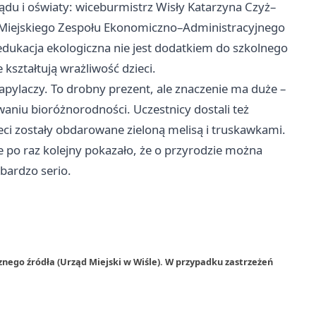
du i oświaty: wiceburmistrz Wisły Katarzyna Czyż–
r Miejskiego Zespołu Ekonomiczno–Administracyjnego
 edukacja ekologiczna nie jest dodatkiem do szkolnego
 kształtują wrażliwość dzieci.
pylaczy. To drobny prezent, ale znaczenie ma duże –
aniu bioróżnorodności. Uczestnicy dostali też
i zostały obdarowane zieloną melisą i truskawkami.
 po raz kolejny pokazało, że o przyrodzie można
bardzo serio.
znego źródła (Urząd Miejski w Wiśle). W przypadku zastrzeżeń