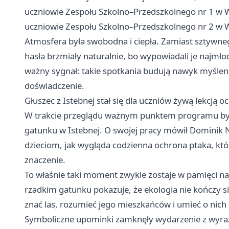
uczniowie Zespołu Szkolno–Przedszkolnego nr 1 w W
uczniowie Zespołu Szkolno–Przedszkolnego nr 2 w W
Atmosfera była swobodna i ciepła. Zamiast sztywn
hasła brzmiały naturalnie, bo wypowiadali je najmłod
ważny sygnał: takie spotkania budują nawyk myśleni
doświadczenie.
Głuszec z Istebnej stał się dla uczniów żywą lekcją 
W trakcie przeglądu ważnym punktem programu była 
gatunku w Istebnej. O swojej pracy mówił Dominik 
dzieciom, jak wygląda codzienna ochrona ptaka, kt
znaczenie.
To właśnie taki moment zwykle zostaje w pamięci na
rzadkim gatunku pokazuje, że ekologia nie kończy si
znać las, rozumieć jego mieszkańców i umieć o nich
Symboliczne upominki zamknęły wydarzenie z wyr