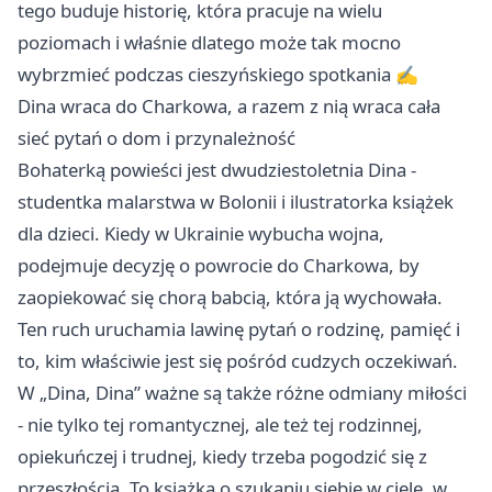
tego buduje historię, która pracuje na wielu
poziomach i właśnie dlatego może tak mocno
wybrzmieć podczas cieszyńskiego spotkania ✍️
Dina wraca do Charkowa, a razem z nią wraca cała
sieć pytań o dom i przynależność
Bohaterką powieści jest dwudziestoletnia Dina -
studentka malarstwa w Bolonii i ilustratorka książek
dla dzieci. Kiedy w Ukrainie wybucha wojna,
podejmuje decyzję o powrocie do Charkowa, by
zaopiekować się chorą babcią, która ją wychowała.
Ten ruch uruchamia lawinę pytań o rodzinę, pamięć i
to, kim właściwie jest się pośród cudzych oczekiwań.
W „Dina, Dina” ważne są także różne odmiany miłości
- nie tylko tej romantycznej, ale też tej rodzinnej,
opiekuńczej i trudnej, kiedy trzeba pogodzić się z
przeszłością. To książka o szukaniu siebie w ciele, w