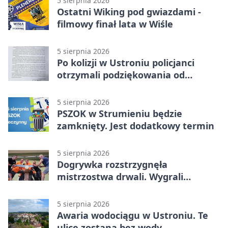
5 sierpnia 2026
Ostatni Wiking pod gwiazdami -
filmowy finał lata w Wiśle
5 sierpnia 2026
Po kolizji w Ustroniu policjanci
otrzymali podziękowania od
uczestnika zdarzenia
5 sierpnia 2026
PSZOK w Strumieniu będzie
zamknięty. Jest dodatkowy termin
5 sierpnia 2026
Dogrywka rozstrzygnęła
mistrzostwa drwali. Wygrali
reprezentanci Górek Wielkich
5 sierpnia 2026
Awaria wodociągu w Ustroniu. Te
ulice zostaną bez wody