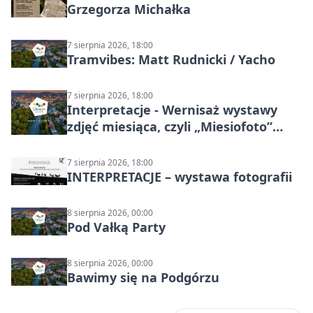
Grzegorza Michałka
7 sierpnia 2026, 18:00
Tramvibes: Matt Rudnicki / Yacho
7 sierpnia 2026, 18:00
Interpretacje - Wernisaż wystawy
zdjęć miesiąca, czyli „Miesiofoto”
Cieszyńskiego Towarzystwa
Fotograficznego
7 sierpnia 2026, 18:00
INTERPRETACJE – wystawa fotografii
8 sierpnia 2026, 00:00
Pod Vałką Party
8 sierpnia 2026, 00:00
Bawimy się na Podgórzu