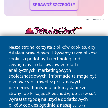
SPRAWDŹ SZCZEGÓŁY
autopromocja
Nasza strona korzysta z plików cookies, aby
działała prawidłowo. Używamy także plików
cookies i podobnych technologii od
zewnętrznych dostawców w celach
analitycznych, marketingowych i
Copyright © 2026 cieszynonline.pl Wszystkie prawa
społecznościowych. Informacje te mogą być
zastrzeżone.
przetwarzane również przez naszych
partnerów. Kontynuując korzystanie ze
strony lub klikając „Przechodzę do serwisu",
Polityka
Polityka
News
Autorzy
wyrażasz zgodę na użycie dodatkowych
Prywatności
Cookies
plików cookies zgodnie z naszą
polityką