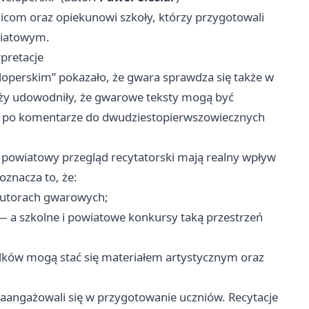
dzicom oraz opiekunowi szkoły, którzy przygotowali
wiatowym.
rpretacje
perskim” pokazało, że gwara sprawdza się także w
ieży udowodniły, że gwarowe teksty mogą być
ci po komentarze do dwudziestopierwszowiecznych
ak powiatowy przegląd recytatorski mają realny wpływ
znacza to, że:
 autorach gwarowych;
— a szkolne i powiatowe konkursy taką przestrzeń
adków mogą stać się materiałem artystycznym oraz
zaangażowali się w przygotowanie uczniów. Recytacje