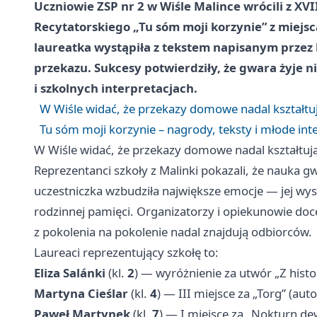
Uczniowie
ZSP nr 2 w Wiśle Malince
wrócili z X
Recytatorskiego „Tu sóm moji korzynie” z miejs
laureatka wystąpiła z tekstem napisanym przez 
przekazu. Sukcesy potwierdziły, że gwara żyje 
i szkolnych interpretacjach.
W Wiśle widać, że przekazy domowe nadal kształtu
Tu sóm moji korzynie – nagrody, teksty i młode int
W Wiśle widać, że przekazy domowe nadal kształtuj
Reprezentanci szkoły z Malinki pokazali, że nauka
uczestniczka wzbudziła największe emocje — jej wys
rodzinnej pamięci. Organizatorzy i opiekunowie doce
z pokolenia na pokolenie nadal znajdują odbiorców.
Laureaci reprezentujący szkołę to:
Eliza Salánki
(kl.
2
) — wyróżnienie za utwór „Z hist
Martyna Cieślar
(kl.
4
) — III miejsce za „Torg” (aut
Paweł Martynek
(kl.
7
) — I miejsce za „Nokturn de