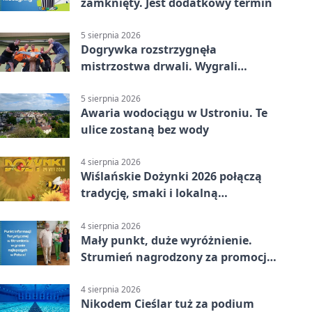
zamknięty. Jest dodatkowy termin
5 sierpnia 2026
Dogrywka rozstrzygnęła
mistrzostwa drwali. Wygrali
reprezentanci Górek Wielkich
5 sierpnia 2026
Awaria wodociągu w Ustroniu. Te
ulice zostaną bez wody
4 sierpnia 2026
Wiślańskie Dożynki 2026 połączą
tradycję, smaki i lokalną
wspólnotę
4 sierpnia 2026
Mały punkt, duże wyróżnienie.
Strumień nagrodzony za promocję
natury
4 sierpnia 2026
Nikodem Cieślar tuż za podium