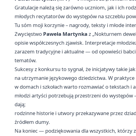
Gratulacje należą się zarówno uczniom, jak i ich ro
młodych recytatorów do występów na szczeblu po
Tu sóm moji korzynie – nagrody, teksty i młode inte
Zwycięstwo
Paweła Martynka
z „Nokturnem dewelo
opisie współczesnych zjawisk. Interpretacje młodz
zarazem tradycyjne i aktualne — od opowieści bab
tematów.
Sukcesy z konkursu to sygnał, że inicjatywy takie j
na utrzymanie językowego dziedzictwa. W praktyce o
w domach i szkołach warto rozmawiać o tekstach i
młodzi artyści potrzebują przestrzeni do występów 
dają;
rodzinne historie i utwory przekazywane przez dzi
źródłem dumy.
Na koniec — podziękowania dla wszystkich, którzy 