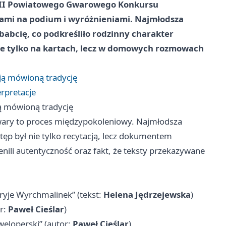
VIII Powiatowego Gwarowego Konkursu
cami na podium i wyróżnieniami. Najmłodsza
babcię, co podkreśliło rodzinny charakter
nie tylko na kartach, lecz w domowych rozmowach
ją mówioną tradycję
erpretacje
ą mówioną tradycję
 gwary to proces międzypokoleniowy. Najmłodsza
tęp był nie tylko recytacją, lecz dokumentem
nili autentyczność oraz fakt, że teksty przekazywane
oryje Wyrchmalinek” (tekst:
Helena Jędrzejewska
)
or:
Paweł Cieślar
)
weloperski” (autor:
Paweł Cieślar
)