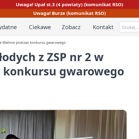
Uwaga! Upał st.3 (4 powiaty) (komunikat RSO)
Uwaga! Burze (komunikat RSO)
ydatne
Ciekawe
Zobacz
Kontakt
iśle Malince podczas konkursu gwarowego
łodych z ZSP nr 2 w
s konkursu gwarowego