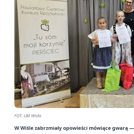
FOT. UM Wisła
W Wiśle zabrzmiały opowieści mówiące gwarą — w 