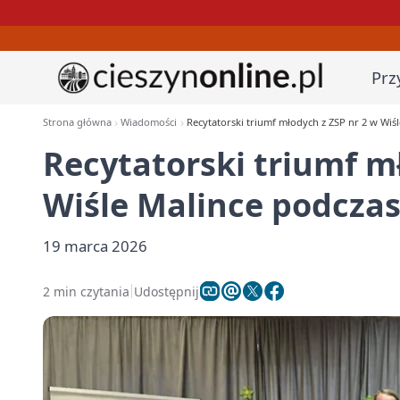
Prz
Strona główna
Wiadomości
Recytatorski triumf młodych z ZSP nr 2 w W
Recytatorski triumf m
Wiśle Malince podcza
19 marca 2026
2 min czytania
Udostępnij