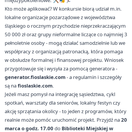
międzypokoleniowe. 🛠️🎭🏃‍♀️
Kto może aplikować? W konkursie biorą udział m.in.
lokalne organizacje pozarządowe z województwa
śląskiego o rocznym przychodzie nieprzekraczającym
50 000 zł oraz grupy nieformalne liczące co najmniej 3
pełnoletnie osoby - mogą działać samodzielnie lub we
współpracy z organizacją patronacką, która pomaga
w obsłudze formalnej i finansowej projektu. Wniosek
przygotowuje się i wysyła za pomocą generatora -
generator.fioslaskie.com
- a regulamin i szczegóły
są na
fioslaskie.com
.
Jeżeli masz pomysł na integrację sąsiedztwa, cykl
spotkań, warsztaty dla seniorów, lokalny festyn czy
akcję sprzątania okolicy - to jeden z programów, który
realnie może pomóc uruchomić projekt. Przyjdź na
20
marca o godz. 17.00
do
Biblioteki Miejskiej w