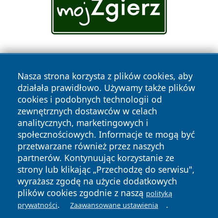
Nasza strona korzysta z plików cookies, aby
działała prawidłowo. Używamy także plików
cookies i podobnych technologii od
zewnętrznych dostawców w celach
Copyright © 2026 cieszynonline.pl Wszystkie prawa
analitycznych, marketingowych i
zastrzeżone.
społecznościowych. Informacje te mogą być
przetwarzane również przez naszych
partnerów. Kontynuując korzystanie ze
Polityka
Polityka
News
Autorzy
strony lub klikając „Przechodzę do serwisu",
Prywatności
Cookies
wyrażasz zgodę na użycie dodatkowych
plików cookies zgodnie z naszą
polityką
.
.
prywatności
Zaawansowane ustawienia