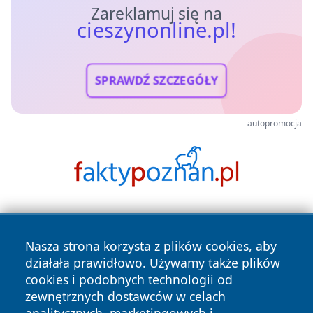
Zareklamuj się na
cieszynonline.pl!
SPRAWDŹ SZCZEGÓŁY
autopromocja
Nasza strona korzysta z plików cookies, aby
działała prawidłowo. Używamy także plików
cookies i podobnych technologii od
zewnętrznych dostawców w celach
Copyright © 2026 cieszynonline.pl Wszystkie prawa