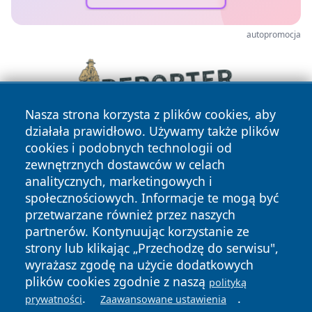
autopromocja
Nasza strona korzysta z plików cookies, aby
działała prawidłowo. Używamy także plików
cookies i podobnych technologii od
zewnętrznych dostawców w celach
analitycznych, marketingowych i
społecznościowych. Informacje te mogą być
przetwarzane również przez naszych
partnerów. Kontynuując korzystanie ze
Copyright © 2026 cieszynonline.pl Wszystkie prawa
zastrzeżone.
strony lub klikając „Przechodzę do serwisu",
wyrażasz zgodę na użycie dodatkowych
plików cookies zgodnie z naszą
polityką
Polityka
Polityka
.
.
prywatności
Zaawansowane ustawienia
News
Autorzy
Prywatności
Cookies