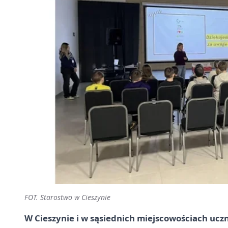
FOT. Starostwo w Cieszynie
W Cieszynie i w sąsiednich miejscowościach uc