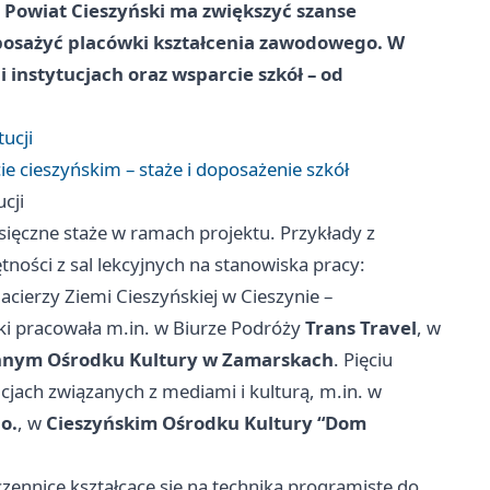
z Powiat Cieszyński ma zwiększyć szanse
posażyć placówki kształcenia zawodowego. W
 instytucjach oraz wsparcie szkół – od
ucji
e cieszyńskim – staże i doposażenie szkół
cji
ięczne staże w ramach projektu. Przykłady z
tności z sal lekcyjnych na stanowiska pracy:
ierzy Ziemi Cieszyńskiej w Cieszynie –
ki pracowała m.in. w Biurze Podróży
Trans Travel
, w
nym Ośrodku Kultury w Zamarskach
. Pięciu
cjach związanych z mediami i kulturą, m.in. w
o.
, w
Cieszyńskim Ośrodku Kultury “Dom
zennice kształcące się na technika programistę do