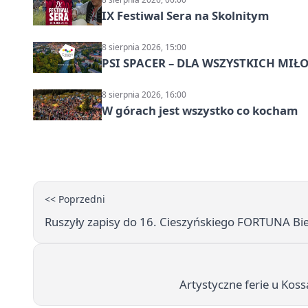
IX Festiwal Sera na Skolnitym
8 sierpnia 2026, 15:00
PSI SPACER – DLA WSZYSTKICH M
8 sierpnia 2026, 16:00
W górach jest wszystko co kocham
<< Poprzedni
Ruszyły zapisy do 16. Cieszyńskiego FORTUNA Bieg
Artystyczne ferie u Ko