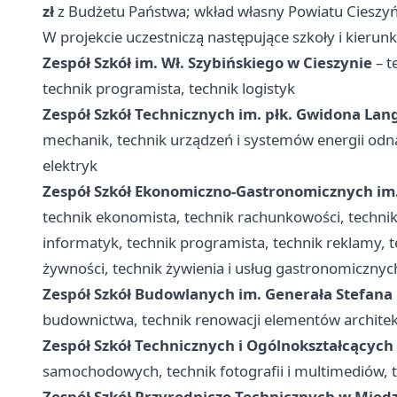
zł
z Budżetu Państwa; wkład własny Powiatu Cieszy
W projekcie uczestniczą następujące szkoły i kierunki
Zespół Szkół im. Wł. Szybińskiego w Cieszynie
– t
technik programista, technik logistyk
Zespół Szkół Technicznych im. płk. Gwidona Lan
mechanik, technik urządzeń i systemów energii odnaw
elektryk
Zespół Szkół Ekonomiczno-Gastronomicznych im. 
technik ekonomista, technik rachunkowości, technik 
informatyk, technik programista, technik reklamy, te
żywności, technik żywienia i usług gastronomicznych
Zespół Szkół Budowlanych im. Generała Stefana
budownictwa, technik renowacji elementów architek
Zespół Szkół Technicznych i Ogólnokształcących
samochodowych, technik fotografii i multimediów, t
Zespół Szkół Przyrodniczo-Technicznych w Międ