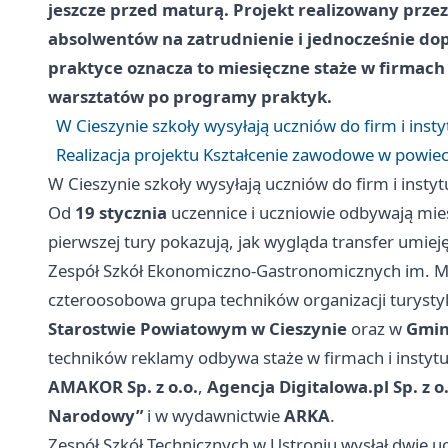
jeszcze przed maturą. Projekt realizowany prze
absolwentów na zatrudnienie i jednocześnie do
praktyce oznacza to miesięczne staże w firmach i
warsztatów po programy praktyk.
W Cieszynie szkoły wysyłają uczniów do firm i instyt
Realizacja projektu Kształcenie zawodowe w powieci
W Cieszynie szkoły wysyłają uczniów do firm i instytu
Od
19 stycznia
uczennice i uczniowie odbywają mies
pierwszej tury pokazują, jak wygląda transfer umieję
Zespół Szkół Ekonomiczno-Gastronomicznych im. Mac
czteroosobowa grupa techników organizacji turysty
Starostwie Powiatowym w Cieszynie
oraz w
Gmin
techników reklamy odbywa staże w firmach i instytu
AMAKOR Sp. z o.o.
,
Agencja Digitalowa.pl Sp. z o.
Narodowy”
i w wydawnictwie
ARKA
.
Zespół Szkół Technicznych w Ustroniu wysłał dwie uc