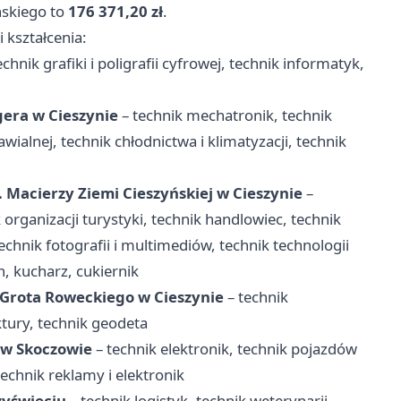
ńskiego to
176 371,20 zł
.
 kształcenia:
echnik grafiki i poligrafii cyfrowej, technik informatyk,
gera w Cieszynie
– technik mechatronik, technik
ialnej, technik chłodnictwa i klimatyzacji, technik
Macierzy Ziemi Cieszyńskiej w Cieszynie
–
organizacji turystyki, technik handlowiec, technik
chnik fotografii i multimediów, technik technologii
, kucharz, cukiernik
 Grota Roweckiego w Cieszynie
– technik
tury, technik geodeta
 w Skoczowie
– technik elektronik, technik pojazdów
echnik reklamy i elektronik
zyświeciu
– technik logistyk, technik weterynarii,