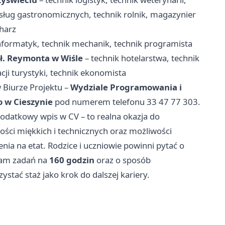
 usług gastronomicznych, technik rolnik, magazynier
harz
nformatyk, technik mechanik, technik programista
ł. Reymonta w Wiśle
– technik hotelarstwa, technik
cji turystyki, technik ekonomista
 Biurze Projektu –
Wydziale Programowania i
 w Cieszynie
pod numerem telefonu 33 47 77 303.
dodatkowy wpis w CV – to realna okazja do
ości miękkich i technicznych oraz możliwości
ia na etat. Rodzice i uczniowie powinni pytać o
ram zadań na
160 godzin
oraz o sposób
tać staż jako krok do dalszej kariery.