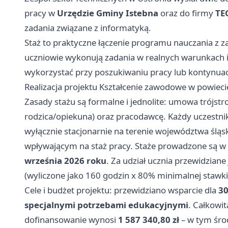
pracy w
Urzędzie Gminy Istebna
oraz do firmy
TE
zadania związane z informatyką.
Staż to praktyczne łączenie programu nauczania z 
uczniowie wykonują zadania w realnych warunkach 
wykorzystać przy poszukiwaniu pracy lub kontynuacj
Realizacja projektu Kształcenie zawodowe w powiecie
Zasady stażu są formalne i jednolite: umowa trójstr
rodzica/opiekuna) oraz pracodawcę. Każdy uczestnik
wyłącznie stacjonarnie na terenie województwa ślą
wpływającym na staż pracy. Staże prowadzone są 
września 2026 roku
. Za udział ucznia przewidzia
(wyliczone jako 160 godzin x 80% minimalnej stawki
Cele i budżet projektu: przewidziano wsparcie dla
30
specjalnymi potrzebami edukacyjnymi
. Całkowi
dofinansowanie wynosi
1 587 340,80 zł
– w tym środ