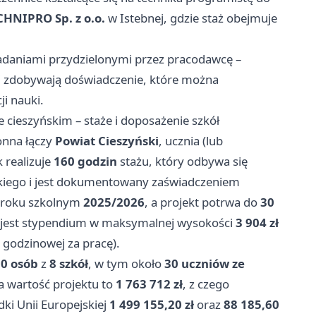
CHNIPRO Sp. z o.o.
w Istebnej, gdzie staż obejmuje
zadaniami przydzielonymi przez pracodawcę –
i zdobywają doświadczenie, które można
i nauki.
 cieszyńskim – staże i doposażenie szkół
onna łączy
Powiat Cieszyński
, ucznia (lub
 realizuje
160 godzin
stażu, który odbywa się
skiego i jest dokumentowany zaświadczeniem
w roku szkolnym
2025/2026
, a projekt potrwa do
30
ne jest stypendium w maksymalnej wysokości
3 904 zł
 godzinowej za pracę).
0 osób
z
8 szkół
, w tym około
30 uczniów ze
ta wartość projektu to
1 763 712 zł
, z czego
ki Unii Europejskiej
1 499 155,20 zł
oraz
88 185,60