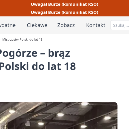
Uwaga! Burze (komunikat RSO)
Uwaga! Burze (komunikat RSO)
ydatne
Ciekawe
Zobacz
Kontakt
 Mistrzostw Polski do lat 18
Pogórze – brąz
olski do lat 18