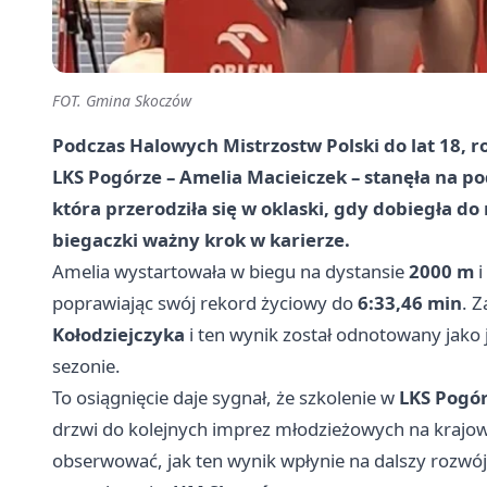
FOT. Gmina Skoczów
Podczas Halowych Mistrzostw Polski do lat 18,
LKS Pogórze
–
Amelia Macieiczek
– stanęła na po
która przerodziła się w oklaski, gdy dobiegła d
biegaczki ważny krok w karierze.
Amelia wystartowała w biegu na dystansie
2000 m
i
poprawiając swój rekord życiowy do
6:33,46 min
. 
Kołodziejczyka
i ten wynik został odnotowany jako
sezonie.
To osiągnięcie daje sygnał, że szkolenie w
LKS Pogó
drzwi do kolejnych imprez młodzieżowych na krajo
obserwować, jak ten wynik wpłynie na dalszy rozwój 