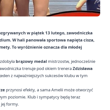
 rozgrywanych w piątek
13 lutego
, zawodniczka
dium. W hali panowała sportowa napięta cisza,
o mety. To wyróżnienie oznacza dla młodej
 zdobyła
brązowy medal
mistrzostw, jednocześnie
Zawodniczka trenuje pod okiem trenera
Zdzisława
 jeden z najważniejszych sukcesów klubu w tym
rze
przynosi efekty, a sama Amelii może otworzyć
wym poziomie. Klub i sympatycy będą teraz
jej formy.