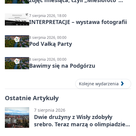
Cieszyńskiego Towarzystwa
Fotograficznego
7 sierpnia 2026, 18:00
INTERPRETACJE – wystawa fotografii
8 sierpnia 2026, 00:00
Pod Vałką Party
8 sierpnia 2026, 00:00
Bawimy się na Podgórzu
Kolejne wydarzenia
Ostatnie Artykuły
7 sierpnia 2026
Dwie drużyny z Wisły zdobyły
srebro. Teraz marzą o olimpiadzie
w Chinach