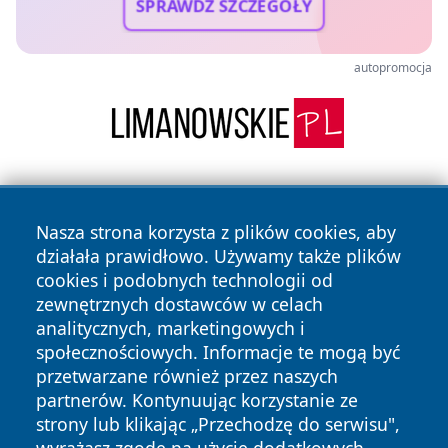
SPRAWDŹ SZCZEGÓŁY
autopromocja
Nasza strona korzysta z plików cookies, aby
działała prawidłowo. Używamy także plików
cookies i podobnych technologii od
zewnętrznych dostawców w celach
Copyright © 2026 cieszynonline.pl Wszystkie prawa
analitycznych, marketingowych i
zastrzeżone.
społecznościowych. Informacje te mogą być
przetwarzane również przez naszych
partnerów. Kontynuując korzystanie ze
Polityka
Polityka
News
Autorzy
strony lub klikając „Przechodzę do serwisu",
Prywatności
Cookies