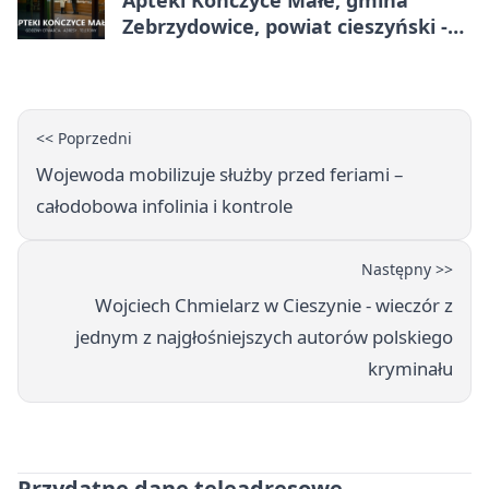
Apteki Kończyce Małe, gmina
Zebrzydowice, powiat cieszyński -
adresy, telefony, godziny otwarcia
<< Poprzedni
Wojewoda mobilizuje służby przed feriami –
całodobowa infolinia i kontrole
Następny >>
Wojciech Chmielarz w Cieszynie - wieczór z
jednym z najgłośniejszych autorów polskiego
kryminału
Przydatne dane teleadresowe