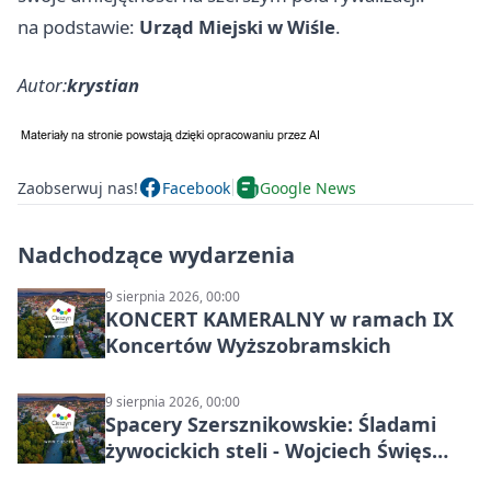
na podstawie:
Urząd Miejski w Wiśle
.
Autor:
krystian
Zaobserwuj nas!
Facebook
Google News
Nadchodzące wydarzenia
9 sierpnia 2026, 00:00
KONCERT KAMERALNY w ramach IX
Koncertów Wyższobramskich
9 sierpnia 2026, 00:00
Spacery Szersznikowskie: Śladami
żywocickich steli - Wojciech Święs
(MŚC)