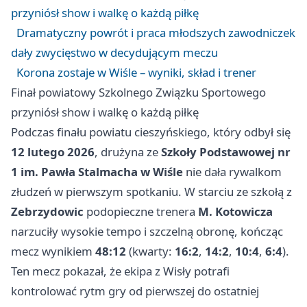
przyniósł show i walkę o każdą piłkę
Dramatyczny powrót i praca młodszych zawodniczek
dały zwycięstwo w decydującym meczu
Korona zostaje w Wiśle – wyniki, skład i trener
Finał powiatowy Szkolnego Związku Sportowego
przyniósł show i walkę o każdą piłkę
Podczas finału powiatu cieszyńskiego, który odbył się
12 lutego 2026
, drużyna ze
Szkoły Podstawowej nr
1 im. Pawła Stalmacha w Wiśle
nie dała rywalkom
złudzeń w pierwszym spotkaniu. W starciu ze szkołą z
Zebrzydowic
podopieczne trenera
M. Kotowicza
narzuciły wysokie tempo i szczelną obronę, kończąc
mecz wynikiem
48:12
(kwarty:
16:2
,
14:2
,
10:4
,
6:4
).
Ten mecz pokazał, że ekipa z Wisły potrafi
kontrolować rytm gry od pierwszej do ostatniej