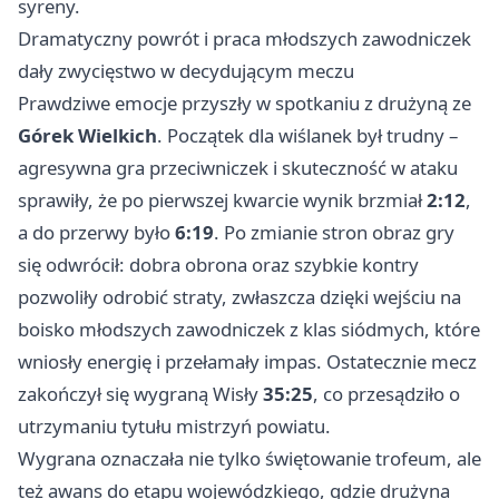
syreny.
Dramatyczny powrót i praca młodszych zawodniczek
dały zwycięstwo w decydującym meczu
Prawdziwe emocje przyszły w spotkaniu z drużyną ze
Górek Wielkich
. Początek dla wiślanek był trudny –
agresywna gra przeciwniczek i skuteczność w ataku
sprawiły, że po pierwszej kwarcie wynik brzmiał
2:12
,
a do przerwy było
6:19
. Po zmianie stron obraz gry
się odwrócił: dobra obrona oraz szybkie kontry
pozwoliły odrobić straty, zwłaszcza dzięki wejściu na
boisko młodszych zawodniczek z klas siódmych, które
wniosły energię i przełamały impas. Ostatecznie mecz
zakończył się wygraną Wisły
35:25
, co przesądziło o
utrzymaniu tytułu mistrzyń powiatu.
Wygrana oznaczała nie tylko świętowanie trofeum, ale
też awans do etapu wojewódzkiego, gdzie drużyna