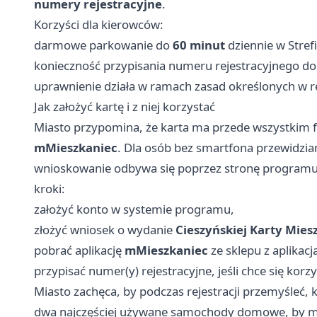
numery rejestracyjne
.
Korzyści dla kierowców:
darmowe parkowanie do
60 minut
dziennie w Stref
konieczność przypisania numeru rejestracyjnego do
uprawnienie działa w ramach zasad określonych w 
Jak założyć kartę i z niej korzystać
Miasto przypomina, że karta ma przede wszystkim f
mMieszkaniec
. Dla osób bez smartfona przewidzian
wnioskowanie odbywa się poprzez stronę programu 
kroki:
założyć konto w systemie programu,
złożyć wniosek o wydanie
Cieszyńskiej Karty Mies
pobrać aplikację
mMieszkaniec
ze sklepu z aplikac
przypisać numer(y) rejestracyjne, jeśli chce się kor
Miasto zachęca, by podczas rejestracji przemyśleć,
dwa najczęściej używane samochody domowe, by ma