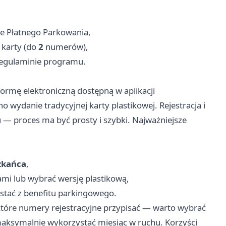
ie Płatnego Parkowania,
 karty (do
2
numerów),
regulaminie programu.
ormę elektroniczną dostępną w aplikacji
o wydanie tradycyjnej karty plastikowej. Rejestracja i
— proces ma być prosty i szybki. Najważniejsze
zkańca
,
jami lub wybrać wersję plastikową,
zystać z benefitu parkingowego.
 które numery rejestracyjne przypisać — warto wybrać
ksymalnie wykorzystać miesiąc w ruchu. Korzyści