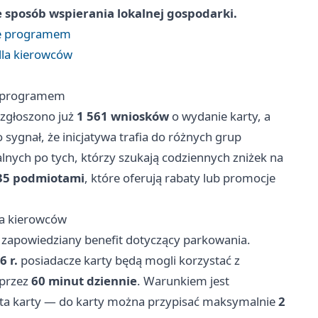
że sposób wspierania lokalnej gospodarki.
ie programem
dla kierowców
e programem
 zgłoszono już
1 561 wniosków
o wydanie karty, a
o sygnał, że inicjatywa trafia do różnych grup
lnych po tych, którzy szukają codziennych zniżek na
35 podmiotami
, które oferują rabaty lub promocje
la kierowców
zapowiedziany benefit dotyczący parkowania.
 r.
posiadacze karty będą mogli korzystać z
 przez
60 minut dziennie
. Warunkiem jest
nta karty — do karty można przypisać maksymalnie
2