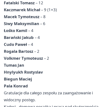
Fatalski Tomasz
– 12
Kaczmarek Michał
– 9 (1×3)
Macek Tymoteusz
– 8
Siwy Maksymilian
– 6
Łośko Kamil
– 4
Barański Jakub
– 4
Cudo Paweł
– 4
Rogala Bartosz
– 2
Volkmer Tymoteusz
– 2
Tumas Jan
Hnylyukh Rostyslav
Biegun Maciej
Pala Konrad
Gratulacje dla całego zespołu za zaangażowanie i
widoczny postęp.
Kadeci - domowa porażka i praca nad skutecznością