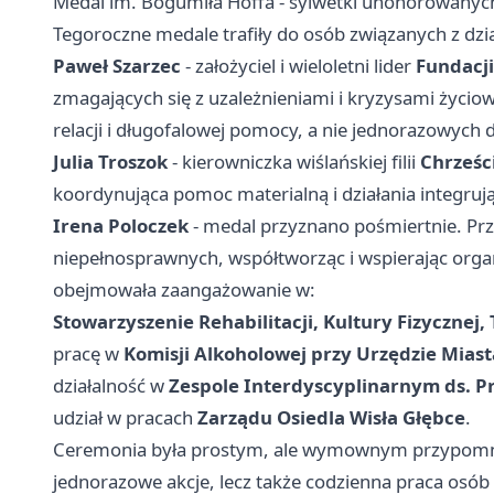
Medal im. Bogumiła Hoffa - sylwetki uhonorowanyc
Tegoroczne medale trafiły do osób związanych z dz
Paweł Szarzec
- założyciel i wieloletni lider
Fundacji
zmagających się z uzależnieniami i kryzysami życio
relacji i długofalowej pomocy, a nie jednorazowych d
Julia Troszok
- kierowniczka wiślańskiej filii
Chrześc
koordynująca pomoc materialną i działania integruj
Irena Poloczek
- medal przyznano pośmiertnie. Pr
niepełnosprawnych, współtworząc i wspierając organi
obejmowała zaangażowanie w:
Stowarzyszenie Rehabilitacji, Kultury Fizycznej
pracę w
Komisji Alkoholowej przy Urzędzie Miast
działalność w
Zespole Interdyscyplinarnym ds. P
udział w pracach
Zarządu Osiedla Wisła Głębce
.
Ceremonia była prostym, ale wymownym przypomni
jednorazowe akcje, lecz także codzienna praca osób i