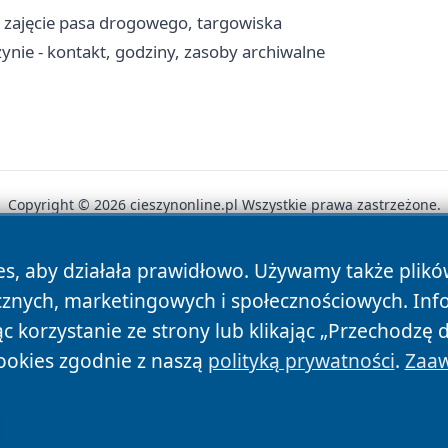
, zajęcie pasa drogowego, targowiska
ie - kontakt, godziny, zasoby archiwalne
Copyright © 2026 cieszynonline.pl Wszystkie prawa zastrzeżone.
es, aby działała prawidłowo. Używamy także plik
News
Autorzy
Polityka Prywatności
Polityka Cookie
cznych, marketingowych i społecznościowych. Inf
 korzystanie ze strony lub klikając „Przechodzę 
ookies zgodnie z naszą
polityką prywatności
.
Zaaw