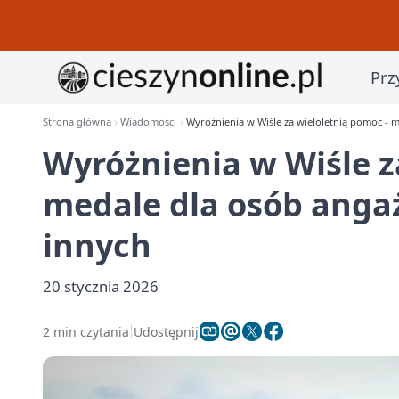
Prz
Strona główna
Wiadomości
Wyróżnienia w Wiśle za wieloletnią pomoc - m
Wyróżnienia w Wiśle z
medale dla osób angaż
innych
20 stycznia 2026
2 min czytania
Udostępnij