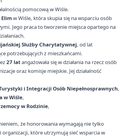
h
iałalnością pomocową w Wiśle.
 Elim
w Wiśle, która skupia się na wsparciu osób
wymi. Jego praca to tworzenie miejsca opartego na
ziałaniach.
ijańskiej Służby Charytatywnej
, od lat
ące potrzebujących z mieszkańcami.
zez
27 lat
angażowała się w działania na rzecz osób
zacje oraz komisje miejskie. Jej działalność
, Turystyki i Integracji Osób Niepełnosprawnych
,
a w Wiśle
,
rzemocy w Rodzinie
,
eniem, że honorowania wymagają nie tylko
 organizacji, które utrzymują sieć wsparcia w