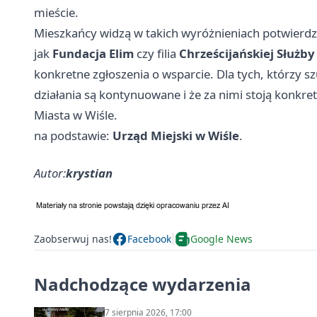
mieście.
Mieszkańcy widzą w takich wyróżnieniach potwierdze
jak
Fundacja Elim
czy filia
Chrześcijańskiej Służb
konkretne zgłoszenia o wsparcie. Dla tych, którzy sz
działania są kontynuowane i że za nimi stoją konkre
Miasta w Wiśle.
na podstawie:
Urząd Miejski w Wiśle
.
Autor:
krystian
Zaobserwuj nas!
Facebook
Google News
Nadchodzące wydarzenia
7 sierpnia 2026, 17:00