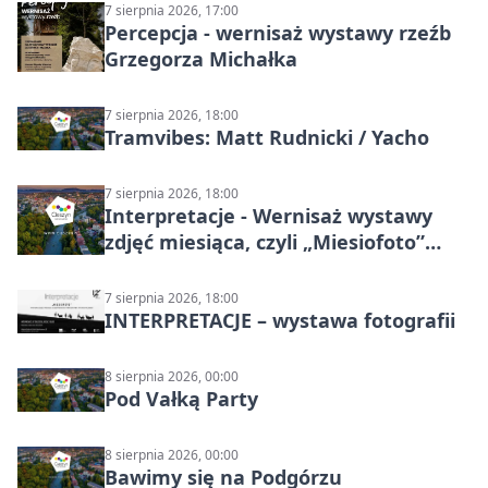
7 sierpnia 2026, 17:00
Percepcja - wernisaż wystawy rzeźb
Grzegorza Michałka
7 sierpnia 2026, 18:00
Tramvibes: Matt Rudnicki / Yacho
7 sierpnia 2026, 18:00
Interpretacje - Wernisaż wystawy
zdjęć miesiąca, czyli „Miesiofoto”
Cieszyńskiego Towarzystwa
Fotograficznego
7 sierpnia 2026, 18:00
INTERPRETACJE – wystawa fotografii
8 sierpnia 2026, 00:00
Pod Vałką Party
8 sierpnia 2026, 00:00
Bawimy się na Podgórzu