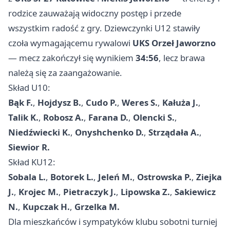
rodzice zauważają widoczny postęp i przede
wszystkim radość z gry. Dziewczynki U12 stawiły
czoła wymagającemu rywalowi
UKS Orzeł Jaworzno
— mecz zakończył się wynikiem
34:56
, lecz brawa
należą się za zaangażowanie.
Skład U10:
Bąk F.
,
Hojdysz B.
,
Cudo P.
,
Weres S.
,
Kałuża J.
,
Talik K.
,
Robosz A.
,
Farana D.
,
Olencki S.
,
Niedźwiecki K.
,
Onyshchenko D.
,
Strządała A.
,
Siewior R.
Skład KU12:
Sobala L.
,
Botorek L.
,
Jeleń M.
,
Ostrowska P.
,
Ziejka
J.
,
Krojec M.
,
Pietraczyk J.
,
Lipowska Z.
,
Sakiewicz
N.
,
Kupczak H.
,
Grzelka M.
Dla mieszkańców i sympatyków klubu sobotni turniej