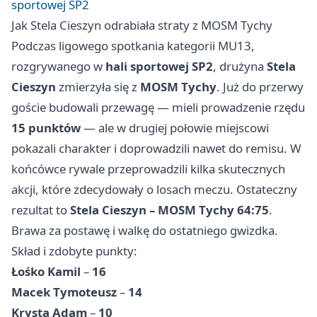
sportowej SP2
Jak Stela Cieszyn odrabiała straty z MOSM Tychy
Podczas ligowego spotkania kategorii MU13,
rozgrywanego w
hali sportowej SP2
, drużyna
Stela
Cieszyn
zmierzyła się z
MOSM Tychy
. Już do przerwy
goście budowali przewagę — mieli prowadzenie rzędu
15 punktów
— ale w drugiej połowie miejscowi
pokazali charakter i doprowadzili nawet do remisu. W
końcówce rywale przeprowadzili kilka skutecznych
akcji, które zdecydowały o losach meczu. Ostateczny
rezultat to
Stela Cieszyn – MOSM Tychy 64:75
.
Brawa za postawę i walkę do ostatniego gwizdka.
Skład i zdobyte punkty:
Łośko Kamil
–
16
Macek Tymoteusz
–
14
Krysta Adam
–
10