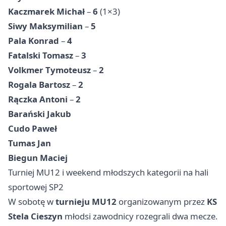
Kaczmarek Michał
–
6
(1×3)
Siwy Maksymilian
–
5
Pala Konrad
–
4
Fatalski Tomasz
–
3
Volkmer Tymoteusz
–
2
Rogala Bartosz
–
2
Rączka Antoni
–
2
Barański Jakub
Cudo Paweł
Tumas Jan
Biegun Maciej
Turniej MU12 i weekend młodszych kategorii na hali
sportowej SP2
W sobotę w
turnieju MU12
organizowanym przez
KS
Stela Cieszyn
młodsi zawodnicy rozegrali dwa mecze.