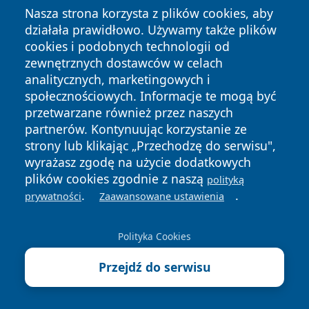
Nasza strona korzysta z plików cookies, aby
działała prawidłowo. Używamy także plików
cookies i podobnych technologii od
zewnętrznych dostawców w celach
analitycznych, marketingowych i
społecznościowych. Informacje te mogą być
Copyright © 2026 cieszynonline.pl Wszystkie prawa
przetwarzane również przez naszych
zastrzeżone.
partnerów. Kontynuując korzystanie ze
strony lub klikając „Przechodzę do serwisu",
wyrażasz zgodę na użycie dodatkowych
Polityka
Polityka
News
Autorzy
plików cookies zgodnie z naszą
polityką
Prywatności
Cookies
.
.
prywatności
Zaawansowane ustawienia
Polityka Cookies
Przejdź do serwisu