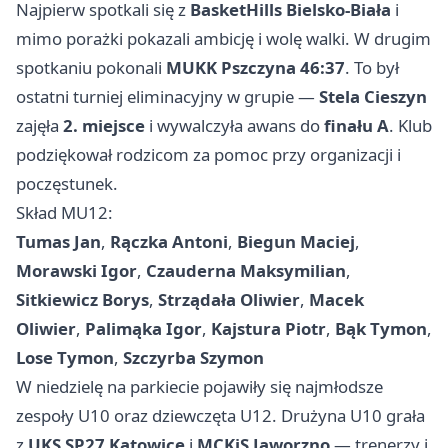
Najpierw spotkali się z
BasketHills Bielsko-Biała
i
mimo porażki pokazali ambicję i wolę walki. W drugim
spotkaniu pokonali
MUKK Pszczyna 46:37
. To był
ostatni turniej eliminacyjny w grupie —
Stela Cieszyn
zajęła
2. miejsce
i wywalczyła awans do
finału A
. Klub
podziękował rodzicom za pomoc przy organizacji i
poczęstunek.
Skład MU12:
Tumas Jan
,
Rączka Antoni
,
Biegun Maciej
,
Morawski Igor
,
Czauderna Maksymilian
,
Sitkiewicz Borys
,
Strządała Oliwier
,
Macek
Oliwier
,
Palimąka Igor
,
Kajstura Piotr
,
Bąk Tymon
,
Lose Tymon
,
Szczyrba Szymon
W niedzielę na parkiecie pojawiły się najmłodsze
zespoły U10 oraz dziewczęta U12. Drużyna U10 grała
z
UKS SP27 Katowice
i
MCKiS Jaworzno
— trenerzy i