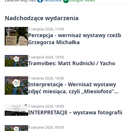
Nadchodzące wydarzenia
7 sierpnia 2026, 17:00
Percepcja - wernisaż wystawy rzeźb
Grzegorza Michałka
7 sierpnia 2026, 18:00
Tramvibes: Matt Rudnicki / Yacho
7 sierpnia 2026, 18:00
Interpretacje - Wernisaż wystawy
zdjęć miesiąca, czyli „Miesiofoto”
Cieszyńskiego Towarzystwa
Fotograficznego
7 sierpnia 2026, 18:00
INTERPRETACJE – wystawa fotografii
8 sierpnia 2026, 00:00