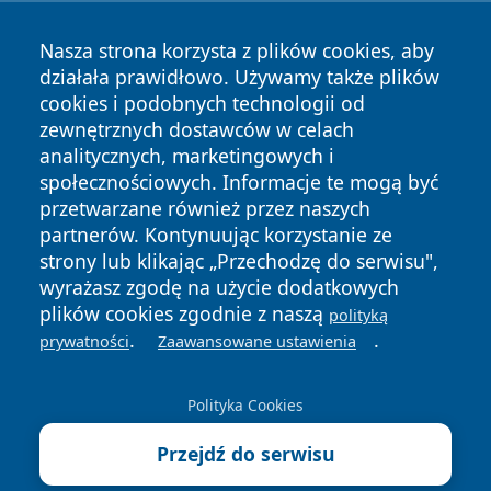
Nasza strona korzysta z plików cookies, aby
działała prawidłowo. Używamy także plików
cookies i podobnych technologii od
zewnętrznych dostawców w celach
analitycznych, marketingowych i
społecznościowych. Informacje te mogą być
Copyright © 2026 cieszynonline.pl Wszystkie prawa
przetwarzane również przez naszych
zastrzeżone.
partnerów. Kontynuując korzystanie ze
strony lub klikając „Przechodzę do serwisu",
wyrażasz zgodę na użycie dodatkowych
Polityka
Polityka
plików cookies zgodnie z naszą
News
Autorzy
polityką
Prywatności
Cookies
.
.
prywatności
Zaawansowane ustawienia
Polityka Cookies
Przejdź do serwisu