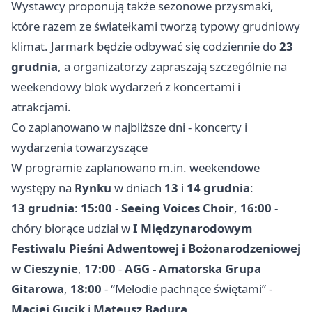
Wystawcy proponują także sezonowe przysmaki,
które razem ze światełkami tworzą typowy grudniowy
klimat. Jarmark będzie odbywać się codziennie do
23
grudnia
, a organizatorzy zapraszają szczególnie na
weekendowy blok wydarzeń z koncertami i
atrakcjami.
Co zaplanowano w najbliższe dni - koncerty i
wydarzenia towarzyszące
W programie zaplanowano m.in. weekendowe
występy na
Rynku
w dniach
13
i
14 grudnia
:
13 grudnia
:
15:00
-
Seeing Voices Choir
,
16:00
-
chóry biorące udział w
I Międzynarodowym
Festiwalu Pieśni Adwentowej i Bożonarodzeniowej
w Cieszynie
,
17:00
-
AGG - Amatorska Grupa
Gitarowa
,
18:00
- “Melodie pachnące świętami” -
Maciej Gucik
i
Mateusz Badura
.