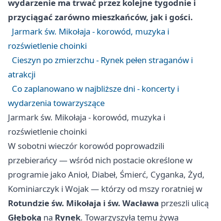
wydarzenie ma trwać przez kolejne tygodnie i
przyciągać zarówno mieszkańców, jak i gości.
Jarmark św. Mikołaja - korowód, muzyka i
rozświetlenie choinki
Cieszyn po zmierzchu - Rynek pełen straganów i
atrakcji
Co zaplanowano w najbliższe dni - koncerty i
wydarzenia towarzyszące
Jarmark św. Mikołaja - korowód, muzyka i
rozświetlenie choinki
W sobotni wieczór korowód poprowadzili
przebierańcy — wśród nich postacie określone w
programie jako Anioł, Diabeł, Śmierć, Cyganka, Żyd,
Kominiarczyk i Wojak — którzy od mszy roratniej w
Rotundzie św. Mikołaja i św. Wacława
przeszli ulicą
Głęboką
na
Rynek
. Towarzyszyła temu żywa