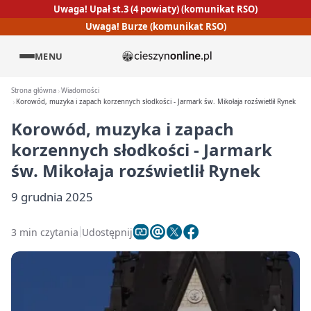
Uwaga! Upał st.3 (4 powiaty) (komunikat RSO)
Uwaga! Burze (komunikat RSO)
MENU
Strona główna
Wiadomości
Korowód, muzyka i zapach korzennych słodkości - Jarmark św. Mikołaja rozświetlił Rynek
Korowód, muzyka i zapach
korzennych słodkości - Jarmark
św. Mikołaja rozświetlił Rynek
9 grudnia 2025
3 min czytania
Udostępnij