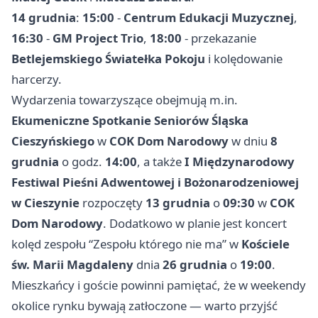
14 grudnia
:
15:00
-
Centrum Edukacji Muzycznej
,
16:30
-
GM Project Trio
,
18:00
- przekazanie
Betlejemskiego Światełka Pokoju
i kolędowanie
harcerzy.
Wydarzenia towarzyszące obejmują m.in.
Ekumeniczne Spotkanie Seniorów Śląska
Cieszyńskiego
w
COK Dom Narodowy
w dniu
8
grudnia
o godz.
14:00
, a także
I Międzynarodowy
Festiwal Pieśni Adwentowej i Bożonarodzeniowej
w Cieszynie
rozpoczęty
13 grudnia
o
09:30
w
COK
Dom Narodowy
. Dodatkowo w planie jest koncert
kolęd zespołu “Zespołu którego nie ma” w
Kościele
św. Marii Magdaleny
dnia
26 grudnia
o
19:00
.
Mieszkańcy i goście powinni pamiętać, że w weekendy
okolice rynku bywają zatłoczone — warto przyjść