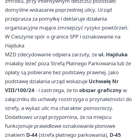
zmroku, przy intensywnym deszczu) pozostało
domyślne wskazanie poprzedniej ulicy. Urząd
przeprasza za pomyłkę i deklaruje działania
organizacyjne mające zmniejszyć ryzyko powtórzeń.
W Cieszynie spór o granice SPP i oznakowanie na
Hajduka
MZD zdecydowanie odpiera zarzuty, że
ul. Hajduka
miałaby leżeć poza Strefą Płatnego Parkowania lub że
opłaty są pobierane bez podstawy prawnej. Jako
podstawę działania urząd wskazuje
Uchwałę Nr
VIII/100/24
- i zastrzega, że to
obszar graficzny
w
załączniku do uchwały rozstrzyga o przynależności do
strefy, a wykaz ulic ma charakter pomocniczy.
Dodatkowo urząd przypomina, że na miejscu
funkcjonuje prawidłowe oznakowanie pionowe
znakiem
D-44
(strefa płatnego parkowania),
D-45