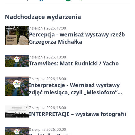
Nadchodzące wydarzenia
7 sierpnia 2026, 17:00
Percepcja - wernisaż wystawy rzeźb
Grzegorza Michałka
7 sierpnia 2026, 18:00
Tramvibes: Matt Rudnicki / Yacho
7 sierpnia 2026, 18:00
Interpretacje - Wernisaż wystawy
zdjęć miesiąca, czyli „Miesiofoto”
Cieszyńskiego Towarzystwa
Fotograficznego
7 sierpnia 2026, 18:00
INTERPRETACJE – wystawa fotografii
8 sierpnia 2026, 00:00