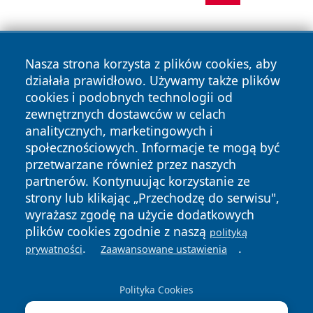
Nasza strona korzysta z plików cookies, aby
działała prawidłowo. Używamy także plików
cookies i podobnych technologii od
zewnętrznych dostawców w celach
Copyright © 2026 cieszynonline.pl Wszystkie prawa
analitycznych, marketingowych i
zastrzeżone.
społecznościowych. Informacje te mogą być
przetwarzane również przez naszych
partnerów. Kontynuując korzystanie ze
Polityka
Polityka
News
Autorzy
strony lub klikając „Przechodzę do serwisu",
Prywatności
Cookies
wyrażasz zgodę na użycie dodatkowych
plików cookies zgodnie z naszą
polityką
.
.
prywatności
Zaawansowane ustawienia
Polityka Cookies