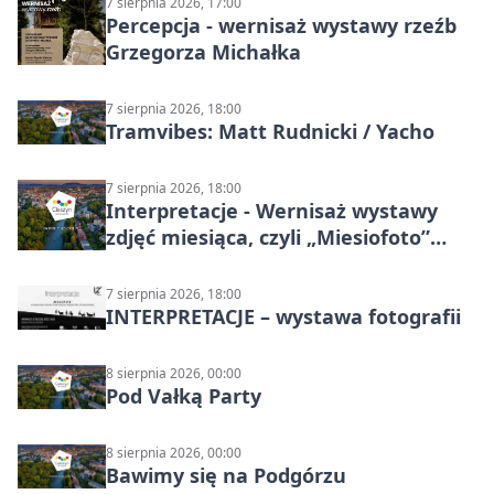
7 sierpnia 2026, 17:00
Percepcja - wernisaż wystawy rzeźb
Grzegorza Michałka
7 sierpnia 2026, 18:00
Tramvibes: Matt Rudnicki / Yacho
7 sierpnia 2026, 18:00
Interpretacje - Wernisaż wystawy
zdjęć miesiąca, czyli „Miesiofoto”
Cieszyńskiego Towarzystwa
Fotograficznego
7 sierpnia 2026, 18:00
INTERPRETACJE – wystawa fotografii
8 sierpnia 2026, 00:00
Pod Vałką Party
8 sierpnia 2026, 00:00
Bawimy się na Podgórzu