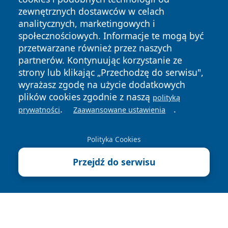
zewnętrznych dostawców w celach
analitycznych, marketingowych i
społecznościowych. Informacje te mogą być
przetwarzane również przez naszych
Copyright © 2026 cieszynonline.pl Wszystkie prawa
partnerów. Kontynuując korzystanie ze
zastrzeżone.
strony lub klikając „Przechodzę do serwisu",
wyrażasz zgodę na użycie dodatkowych
Polityka
Polityka
plików cookies zgodnie z naszą
polityką
News
Autorzy
Prywatności
Cookies
.
.
prywatności
Zaawansowane ustawienia
Polityka Cookies
Przejdź do serwisu