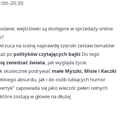
9:00–20:30
 podane; wejściówki są dostępne w sprzedaży online
o?
wrzuca na scenę naprawdę szeroki zestaw tematów
 aż po
polityków czytających bajki
Do tego
ię zwiedzać świata
, jak wygląda życie
ak skutecznie podrywać
małe Myszki, Misie i Kaczki
lekkiego absurdu, jak i do osób lubiących humor
ertyk” zapowiada się jako wieczór pełen celnych
 które zostają w głowie na dłużej