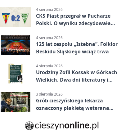
4 sierpnia 2026
CKS Piast przegrał w Pucharze
Polski. O wyniku zdecydowała
końcówka
4 sierpnia 2026
125 lat zespołu „Istebna”. Folklor
Beskidu Śląskiego wciąż trwa
4 sierpnia 2026
Urodziny Zofii Kossak w Górkach
Wielkich. Dwa dni literatury i
muzyki
3 sierpnia 2026
Grób cieszyńskiego lekarza
oznaczony plakietą weterana
Powstania Warszawskiego