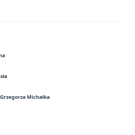
na
sła
 Grzegorza Michałka