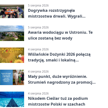
5 sierpnia 2026
Dogrywka rozstrzygnęła
mistrzostwa drwali. Wygrali
reprezentanci Górek Wielkich
5 sierpnia 2026
Awaria wodociągu w Ustroniu. Te
ulice zostaną bez wody
4 sierpnia 2026
Wiślańskie Dożynki 2026 połączą
tradycję, smaki i lokalną
wspólnotę
4 sierpnia 2026
Mały punkt, duże wyróżnienie.
Strumień nagrodzony za promocję
natury
4 sierpnia 2026
Nikodem Cieślar tuż za podium
mistrzostw Polski w szachach