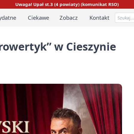
Uwaga! Upał st.3 (4 powiaty) (komunikat RSO)
ydatne
Ciekawe
Zobacz
Kontakt
rowertyk” w Cieszynie