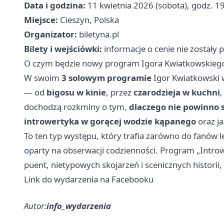
Data i godzina:
11 kwietnia 2026 (sobota), godz. 1
Miejsce:
Cieszyn, Polska
Organizator:
biletyna.pl
Bilety i wejściówki:
informacje o cenie nie zostały
O czym będzie nowy program Igora Kwiatkowskieg
W swoim
3 solowym programie
Igor Kwiatkowski 
— od
bigosu w kinie
, przez
czarodzieja w kuchni
,
dochodzą rozkminy o tym,
dlaczego nie powinno s
introwertyka w gorącej wodzie kąpanego
oraz j
To ten typ występu, który trafia zarówno do fanów 
oparty na obserwacji codzienności. Program „Introw
puent, nietypowych skojarzeń i scenicznych historii,
Link do wydarzenia na Facebooku
Autor:
info_wydarzenia