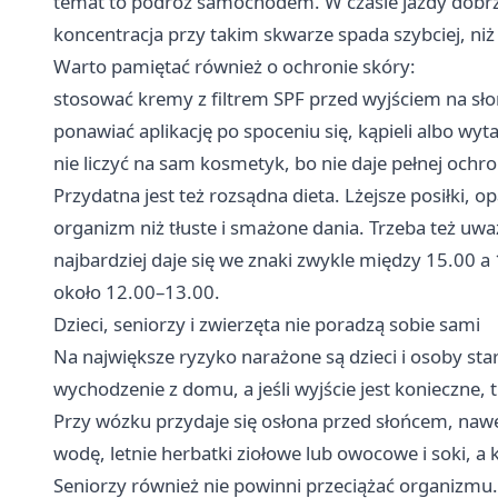
temat to podróż samochodem. W czasie jazdy dobrze
koncentracja przy takim skwarze spada szybciej, niż
Warto pamiętać również o ochronie skóry:
stosować kremy z filtrem SPF przed wyjściem na sło
ponawiać aplikację po spoceniu się, kąpieli albo wyt
nie liczyć na sam kosmetyk, bo nie daje pełnej ochro
Przydatna jest też rozsądna dieta. Lżejsze posiłki, 
organizm niż tłuste i smażone dania. Trzeba też uwa
najbardziej daje się we znaki zwykle między 15.00 a
około 12.00–13.00.
Dzieci, seniorzy i zwierzęta nie poradzą sobie sami
Na największe ryzyko narażone są dzieci i osoby sta
wychodzenie z domu, a jeśli wyjście jest konieczne, t
Przy wózku przydaje się osłona przed słońcem, nawet
wodę, letnie herbatki ziołowe lub owocowe i soki, a 
Seniorzy również nie powinni przeciążać organizmu.