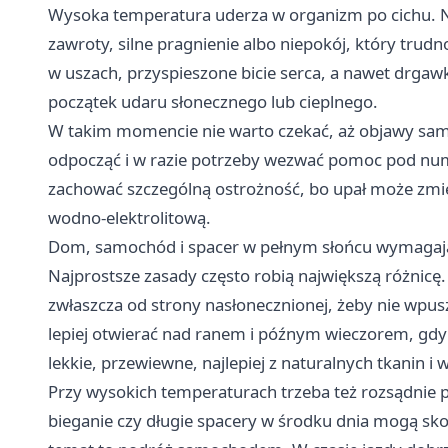
Wysoka temperatura uderza w organizm po cichu. N
zawroty, silne pragnienie albo niepokój, który tru
w uszach, przyspieszone bicie serca, a nawet drgawki.
początek udaru słonecznego lub cieplnego.
W takim momencie nie warto czekać, aż objawy same 
odpocząć i w razie potrzeby wezwać pomoc pod nu
zachować szczególną ostrożność, bo upał może zmie
wodno-elektrolitową.
Dom, samochód i spacer w pełnym słońcu wymagają
Najprostsze zasady często robią największą różnicę. 
zwłaszcza od strony nasłonecznionej, żeby nie wpus
lepiej otwierać nad ranem i późnym wieczorem, gdy
lekkie, przewiewne, najlepiej z naturalnych tkanin i 
Przy wysokich temperaturach trzeba też rozsądnie 
bieganie czy długie spacery w środku dnia mogą s