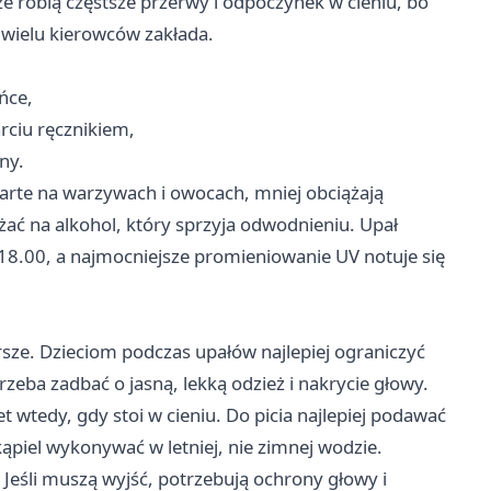
 robią częstsze przerwy i odpoczynek w cieniu, bo
 wielu kierowców zakłada.
ńce,
arciu ręcznikiem,
ny.
oparte na warzywach i owocach, mniej obciążają
żać na alkohol, który sprzyja odwodnieniu. Upał
 18.00, a najmocniejsze promieniowanie UV notuje się
rsze. Dzieciom podczas upałów najlepiej ograniczyć
rzeba zadbać o jasną, lekką odzież i nakrycie głowy.
 wtedy, gdy stoi w cieniu. Do picia najlepiej podawać
kąpiel wykonywać w letniej, nie zimnej wodzie.
 Jeśli muszą wyjść, potrzebują ochrony głowy i