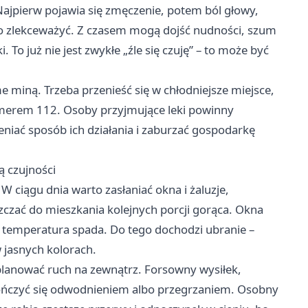
ajpierw pojawia się zmęczenie, potem ból głowy,
dno zlekceważyć. Z czasem mogą dojść nudności, szum
 To już nie jest zwykłe „źle się czuję” – to może być
miną. Trzeba przenieść się w chłodniejsze miejsce,
merem 112. Osoby przyjmujące leki powinny
niać sposób ich działania i zaburzać gospodarkę
 czujności
W ciągu dnia warto zasłaniać okna i żaluzje,
zczać do mieszkania kolejnych porcji gorąca. Okna
 temperatura spada. Do tego dochodzi ubranie –
w jasnych kolorach.
planować ruch na zewnątrz. Forsowny wysiłek,
kończyć się odwodnieniem albo przegrzaniem. Osobny