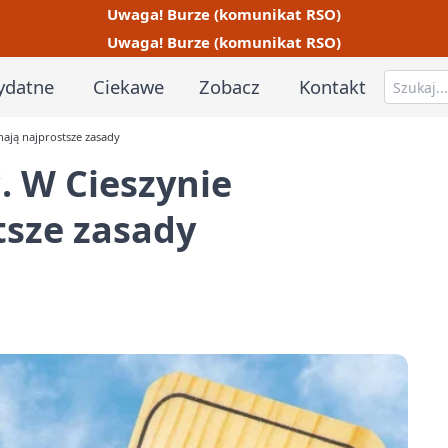
Uwaga! Burze (komunikat RSO)
Uwaga! Burze (komunikat RSO)
ydatne
Ciekawe
Zobacz
Kontakt
nają najprostsze zasady
. W Cieszynie
tsze zasady