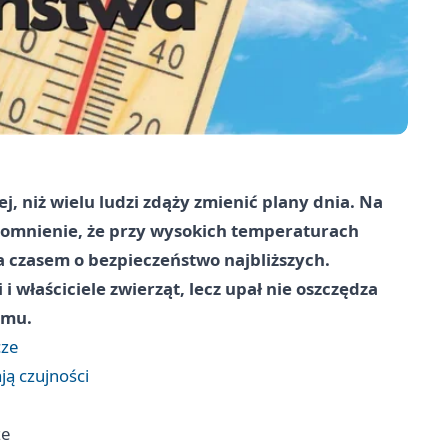
j, niż wielu ludzi zdąży zmienić plany dnia. Na
ypomnienie, że przy wysokich temperaturach
 a czasem o bezpieczeństwo najbliższych.
 i właściciele zwierząt, lecz upał nie oszczędza
emu.
cze
ą czujności
ze