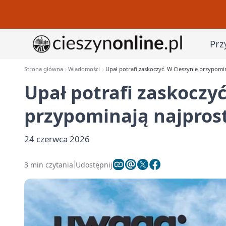
Prz
Strona główna
Wiadomości
Upał potrafi zaskoczyć. W Cieszynie przypomi
Upał potrafi zaskoczyć
przypominają najpros
24 czerwca 2026
3 min czytania
Udostępnij