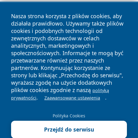
Nasza strona korzysta z plików cookies, aby
działała prawidłowo. Używamy także plików
cookies i podobnych technologii od
zewnętrznych dostawców w celach
Copyright © 2026 cieszynonline.pl Wszystkie prawa
analitycznych, marketingowych i
zastrzeżone.
społecznościowych. Informacje te mogą być
przetwarzane również przez naszych
partnerów. Kontynuując korzystanie ze
Polityka
Polityka
News
Autorzy
strony lub klikając „Przechodzę do serwisu",
Prywatności
Cookies
wyrażasz zgodę na użycie dodatkowych
plików cookies zgodnie z naszą
polityką
.
.
prywatności
Zaawansowane ustawienia
Polityka Cookies
Przejdź do serwisu