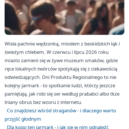
Wisła pachnie wędzonką, miodem z beskidzkich łąk i
świeżym chlebem. W czerwcu i lipcu 2026 roku
miasto zamieni się w żywe muzeum smaków, gdzie
ręce lokalnych twórców spotykają się z ciekawością
odwiedzających. Dni Produktu Regionalnego to nie
kolejny jarmark - to spotkanie ludzi, którzy jeszcze
pamiętają, jak robi się ser według prababci albo tkze
lniany obrus bez wzoru z internetu.
Co znajdziesz wśród straganów - i dlaczego warto
przyjść głodnym
Dla kogo ten jarmark - i jak się w nim odnaleźć