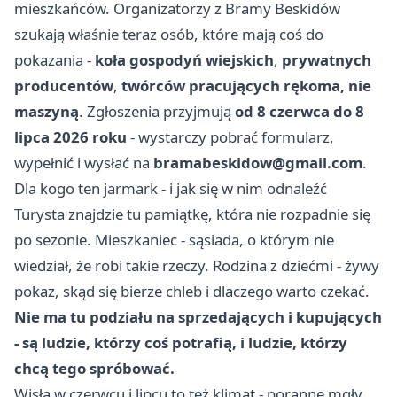
mieszkańców. Organizatorzy z Bramy Beskidów
szukają właśnie teraz osób, które mają coś do
pokazania -
koła gospodyń wiejskich
,
prywatnych
producentów
,
twórców pracujących rękoma, nie
maszyną
. Zgłoszenia przyjmują
od 8 czerwca do 8
lipca 2026 roku
- wystarczy pobrać formularz,
wypełnić i wysłać na
bramabeskidow@gmail.com
.
Dla kogo ten jarmark - i jak się w nim odnaleźć
Turysta znajdzie tu pamiątkę, która nie rozpadnie się
po sezonie. Mieszkaniec - sąsiada, o którym nie
wiedział, że robi takie rzeczy. Rodzina z dziećmi - żywy
pokaz, skąd się bierze chleb i dlaczego warto czekać.
Nie ma tu podziału na sprzedających i kupujących
- są ludzie, którzy coś potrafią, i ludzie, którzy
chcą tego spróbować.
Wisła w czerwcu i lipcu to też klimat - poranne mgły,