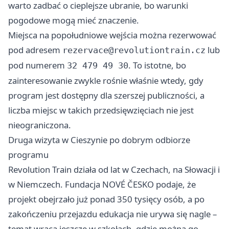
warto zadbać o cieplejsze ubranie, bo warunki
pogodowe mogą mieć znaczenie.
Miejsca na popołudniowe wejścia można rezerwować
pod adresem
lub
rezervace@revolutiontrain.cz
pod numerem
. To istotne, bo
32 479 49 30
zainteresowanie zwykle rośnie właśnie wtedy, gdy
program jest dostępny dla szerszej publiczności, a
liczba miejsc w takich przedsięwzięciach nie jest
nieograniczona.
Druga wizyta w Cieszynie po dobrym odbiorze
programu
Revolution Train działa od lat w Czechach, na Słowacji i
w Niemczech. Fundacja NOVÉ ČESKO podaje, że
projekt obejrzało już ponad 350 tysięcy osób, a po
zakończeniu przejazdu edukacja nie urywa się nagle –
temat wraca jeszcze w szkołach, gdzie można go