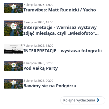
7 sierpnia 2026, 18:00
Tramvibes: Matt Rudnicki / Yacho
7 sierpnia 2026, 18:00
Interpretacje - Wernisaż wystawy
zdjęć miesiąca, czyli „Miesiofoto”
Cieszyńskiego Towarzystwa
Fotograficznego
7 sierpnia 2026, 18:00
INTERPRETACJE – wystawa fotografii
8 sierpnia 2026, 00:00
Pod Vałką Party
8 sierpnia 2026, 00:00
Bawimy się na Podgórzu
Kolejne wydarzenia